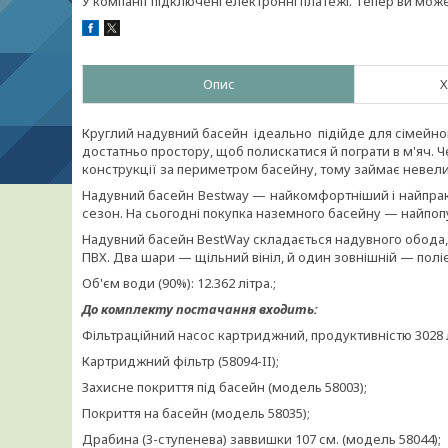
У компанії підключені електронні платежі. Тепер ви мож
Опис
Х
Круглий надувний басейн ідеально підійде для сімейного
достатньо простору, щоб полискатися й пограти в м'яч.
конструкції за периметром басейну, тому займає невелик
Надувний басейн Bestway — найкомфортніший і найпракт
сезон. На сьогодні покупка наземного басейну — найпоп
Надувний басейн BestWay складається надувного обода,
ПВХ. Два шари — щільний вініл, й один зовнішній — полі
Об'єм води (90%): 12.362 літра.;
До комплекту постачання входить:
Фільтраційний насос картриджний, продуктивністю 3028 лі
Картриджний фільтр (58094-II);
Захисне покриття під басейн (модель 58003);
Покриття на басейн (модель 58035);
Драбина (3-ступенева) заввишки 107 см. (модель 58044);