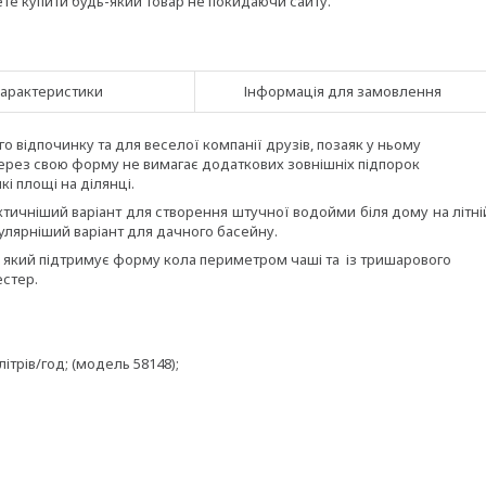
ете купити будь-який товар не покидаючи сайту.
арактеристики
Інформація для замовлення
 відпочинку та для веселої компанії друзів, позаяк у ньому
 Через свою форму не вимагає додаткових зовнішніх підпорок
і площі на ділянці.
ичніший варіант для створення штучної водойми біля дому на літні
улярніший варіант для дачного басейну.
 який підтримує форму кола периметром чаші та із тришарового
естер.
трів/год; (модель 58148);