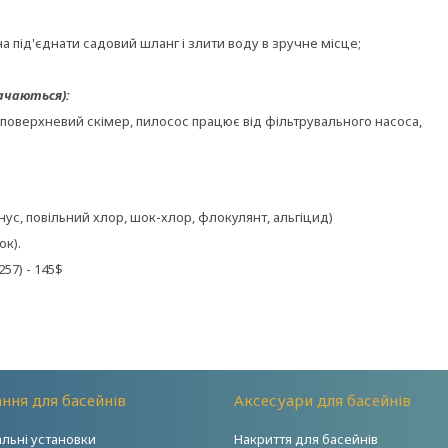
 під'єднати садовий шланг і злити воду в зручне місце;
сервісу;
ачаються):
 поверхневий скімер, пилосос працює від фільтрувального насоса,
ус, повільний хлор, шок-хлор, флокулянт, альгіцид)
ок).
57) - 145$
ння для басейнів
Аксесуари для басейнів
альні установки
Накриття для басейнів