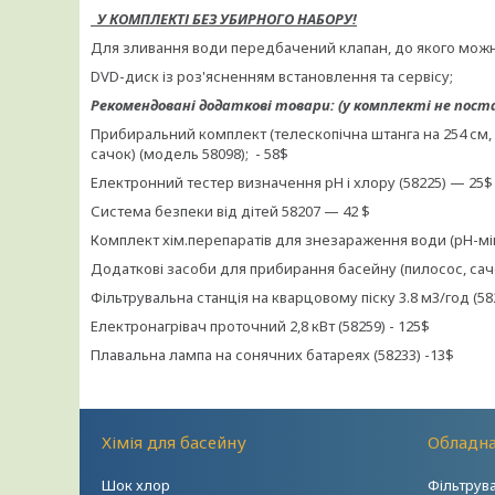
У КОМПЛЕКТІ БЕЗ УБИРНОГО НАБОРУ!
Для зливання води передбачений клапан, до якого можна
DVD-диск із роз'ясненням встановлення та 
Рекомендовані додаткові товари: (у комплекті не пост
Прибиральний комплект (телескопічна штанга на 254 см,
сачок) (модель 58098); - 58$
Електронний тестер визначення рН і хлору (58225) — 25$
Система безпеки від дітей 58207 — 42 $
Комплект хім.перепаратів для знезараження води (pH-мін
Додаткові засоби для прибирання басейну (пилосос, сач
Фільтрувальна станція на кварцовому піску 3.8 м3/год (582
Електронагрівач проточний 2,8 кВт (58259) - 125$
Плавальна лампа на сонячних батареях (58233) -13$
Хімія для басейну
Обладна
Шок хлор
Фільтрув