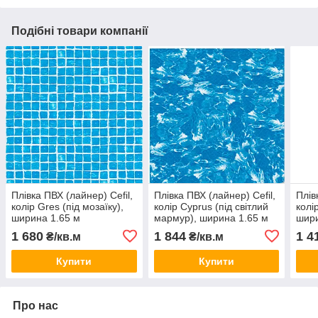
Подібні товари компанії
Плівка ПВХ (лайнер) Cefil,
Плівка ПВХ (лайнер) Cefil,
Плів
колір Gres (під мозаїку),
колір Cyprus (під світлий
колі
ширина 1.65 м
мармур), ширина 1.65 м
шир
1 680
1 844
1 4
₴/кв.м
₴/кв.м
Купити
Купити
Про нас