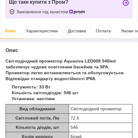
Що таке купити з Пром?
Замовлення під захистом
Опис
Характеристики
Доставка
Оплата
Умови п
Опис
Світлодіодний прожектор Aquaviva LED008 546led
забезпечує чудове освітлення басейнів та SPA.
Прожектор легко встановлюється та обслуговується.
Відповідає стандарту водостійкості IP68.
Потужність: 33 Вт
Кількість світлодіодів: 546 шт
Установка: настінна
Вид обладнання
Світлодіодний прожектор
Світловий потік, Лм
72.6
Кількість діодів, шт
546
Колір корпусу
Білий