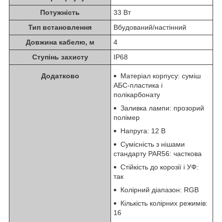
Потужність
33 Вт
Тип встановлення
Вбудований/настінний
Довжина кабелю, м
4
Ступінь захисту
IP68
Додатково
Матеріал корпусу: суміш
АБС-пластика і
полікарбонату
Заливка лампи: прозорий
полімер
Напруга: 12 В
Сумісність з нішами
стандарту PAR56: часткова
Стійкість до корозії і УФ:
так
Колірний діапазон: RGB
Кількість колірних режимів:
16