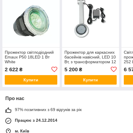
Прожектор світлодіодний
Прожектор для каркасних
Світ
Emaux P50 18LED 1 Вт
басейнів навісний, LED 10
прож
White
Вт, з трансформатором 12
252 
В, потік 720 лм
2 622
5 200
6 5
₴
₴
Купити
Купити
Про нас
97% позитивних з 69 відгуків за рік
Працює з 24.12.2014
м. Київ