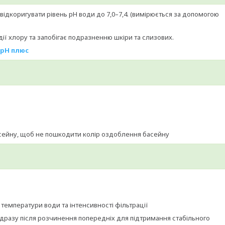
ідкоригувати рівень pH води до 7,0–7,4. (вимірюється за допомогою
ії хлору та запобігає подразненню шкіри та слизових.
рН плюс
сейну, щоб не пошкодити колір оздоблення басейну
 температури води та інтенсивності фільтрації
дразу після розчинення попередніх для підтримання стабільного