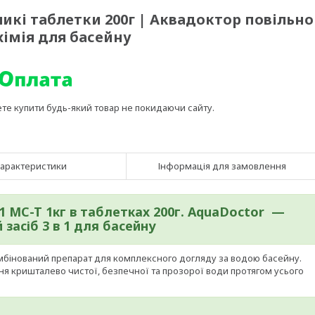
еликі таблетки 200г | Аквадоктор повільно
імія для басейну
ете купити будь-який товар не покидаючи сайту.
арактеристики
Інформація для замовлення
 1
MC-T 1кг в таблетках 200г.
AquaDoctor —
 засіб 3 в 1 для басейну
омбінований препарат для комплексного догляду за водою басейну.
ня кришталево чистої, безпечної та прозорої води протягом усього