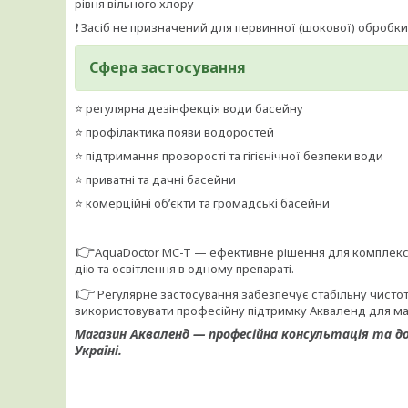
рівня вільного хлору
❗ Засіб не призначений для первинної (шокової) обробки
Сфера застосування
⭐ регулярна дезінфекція води басейну
⭐ профілактика появи водоростей
⭐ підтримання прозорості та гігієнічної безпеки води
⭐ приватні та дачні басейни
⭐ комерційні об’єкти та громадські басейни
👉
AquaDoctor MC-T — ефективне рішення для комплексн
дію та освітлення в одному препараті.
👉
Регулярне застосування забезпечує стабільну чистот
використовувати професійну підтримку Акваленд для м
Магазин Акваленд — професійна консультація та доп
Україні.