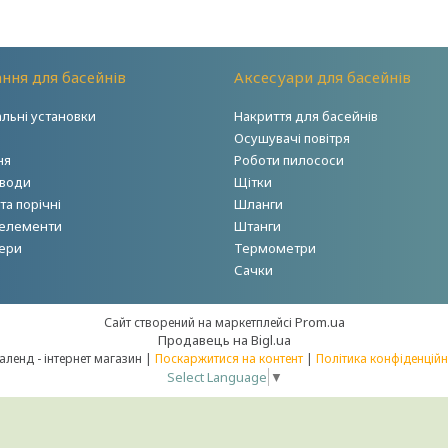
ння для басейнів
Аксесуари для басейнів
альні установки
Накриття для басейнів
Осушувачі повітря
ня
Роботи пилососи
 води
Щітки
а порічні
Шланги
 елементи
Штанги
ери
Термометри
Сачки
Prom.ua
Сайт створений на маркетплейсі
Продавець на Bigl.ua
Акваленд - інтернет магазин |
Поскаржитися на контент
|
Політика конфіденційн
Select Language
▼