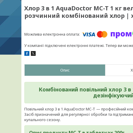
Хлор 3 в 1 AquaDoctor MC-T 1 кг в
розчинний комбінований хлор | х
У компанії підключені електронні платежі. Тепер ви мож
Опис
Х
Комбінований повільний хлор 3 в
дезінфікуючий
Повільний хлор 3 в 1 AquaDoctor MC-T — професійний к
Засіб призначений для регулярної обробки та підтриман
купального сезону.
Опис продукту МС-Т в таблетках 200г