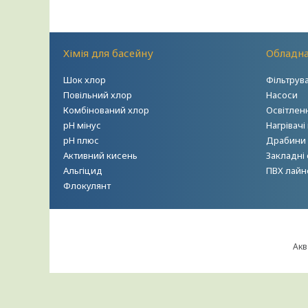
Хімія для басейну
Обладна
Шок хлор
Фільтрув
Повільний хлор
Насоси
Комбінований хлор
Освітлен
рН мінус
Нагрівачі
рН плюс
Драбини т
Активний кисень
Закладні
Альгіцид
ПВХ лайн
Флокулянт