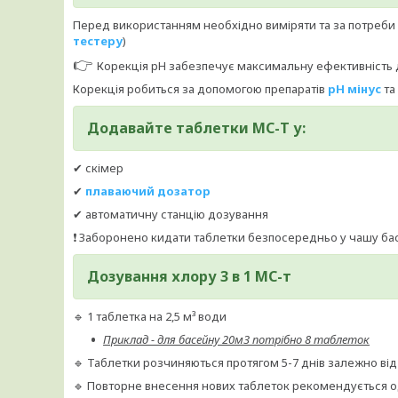
Перед використанням необхідно виміряти та за потреби в
тестеру
)
👉
Корекція pH забезпечує максимальну ефективність д
Корекція робиться за допомогою препаратів
рН мінус
та
Додавайте таблетки МС-Т у:
✔ скімер
✔
плаваючий дозатор
✔ автоматичну станцію дозування
❗ Заборонено кидати таблетки безпосередньо у чашу ба
Дозування хлору 3 в 1 МС-т
🔹 1 таблетка на 2,5 м³ води
Приклад - для басейну 20м3 потрібно 8 таблеток
🔹 Таблетки розчиняються протягом 5-7 днів залежно від
🔹 Повторне внесення нових таблеток рекомендується о