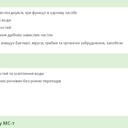
які поєднують три функції в одному засобі:
ї води
ростей
ння дрібних завислих часток
ищує бактерії, віруси, грибки та органічні забруднення, запобігає
остей та освітлення води
них речовин без різких перепадів
у МС-т