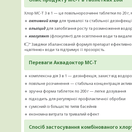
Хлор MC-T 3 в 1 — це повільнорозчинні таблетки по 20 г, 
🔹
активний хлор
для тривалої та стабільної дезінфекці
🔹
альгіцид
для запобігання росту та розмноження водо
🔹
коагулянт
(флокулянт) для освітлення води та видале
👉
Завдяки збалансованій формулі препарат ефективно зн
«цвітінню» води та підтримує її прозорість.
Переваги Аквадоктор MC-T
🔹 комплексна дія 3 в 1 — дезінфекція, захист від водор
🔹 повільне розчинення — стабільна концентрація актив
🔹 зручна форма таблеток по 200 г — легке дозування
🔹 підходить для регулярної профілактичної обробки
🔹 сумісний із більшістю типів басейнів
🔹 економна витрата та тривалий ефект
Спосіб застосування комбінованого хлор