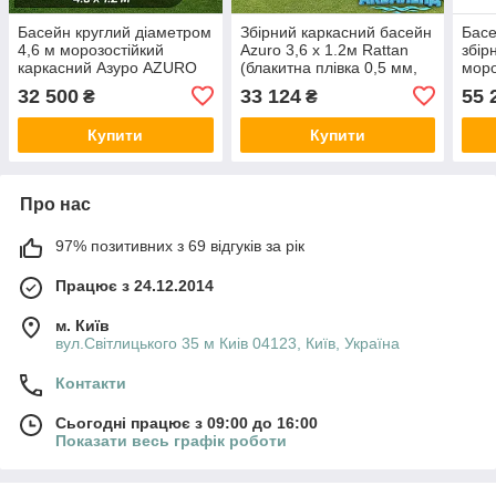
Басейн круглий діаметром
Збірний каркасний басейн
Басе
4,6 м морозостійкий
Azuro 3,6 x 1.2м Rattan
збір
каркасний Азуро AZURO
(блакитна плівка 0,5 мм,
моро
Mountfield Чехія 402DL без
морозостійкий)
AZUR
32 500
33 124
55 
₴
₴
обладнання
403D
Купити
Купити
Про нас
97% позитивних з 69 відгуків за рік
Працює з 24.12.2014
м. Київ
вул.Світлицького 35 м Киів 04123, Київ, Україна
Контакти
Сьогодні працює з 09:00 до 16:00
Показати весь графік роботи