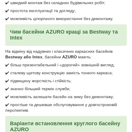
✔️ швидкий монтаж без складних будівельних робіт;
✔️ простота експлуатації та догляду;
✔️ можливість цілорічного використання без демонтажу.
Чим басейни AZURO кращі за Bestway та
Intex
На відміну від надувних і класичних каркасних басейнів
Bestway або Intex
, басейни
AZURO
мають:
✔️ більш презентабельний і «дорогий» зовнішній вигляд;
✔️ сталеву щитову конструкцію замість тонкого каркаса;
✔️ підвищену жорсткість і стійкість;
✔️ значно більший термін служби;
✔️ можливість залишати басейн на зиму без демонтажу;
✔️ простіше та дешевше обслуговування у довгостроковій
перспективі.
Варіанти встановлення круглого басейну
AZURO