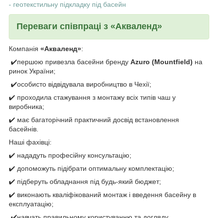
- геотекстильну підкладку під басейн
Переваги співпраці з «Акваленд»
Компанія
«Акваленд»
:
✔️першою привезла басейни бренду
Azuro (Mountfield)
на
ринок України;
✔️особисто відвідувала виробництво в Чехії;
✔️ проходила стажування з монтажу всіх типів чаш у
виробника;
✔️ має багаторічний практичний досвід встановлення
басейнів.
Наші фахівці:
✔️ нададуть професійну консультацію;
✔️ допоможуть підібрати оптимальну комплектацію;
✔️ підберуть обладнання під будь-який бюджет;
✔️ виконають кваліфікований монтаж і введення басейну в
експлуатацію;
✔️навчать правильному користуванню та догляду.