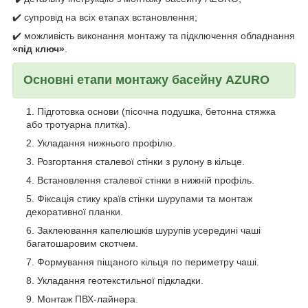
✔️ супровід на всіх етапах встановлення;
✔️ можливість виконання монтажу та підключення обладнання
«під ключ»
.
Основні етапи монтажу басейну AZURO
Підготовка основи (пісочна подушка, бетонна стяжка
або тротуарна плитка).
Укладання нижнього профілю.
Розгортання сталевої стінки з рулону в кільце.
Встановлення сталевої стінки в нижній профіль.
Фіксація стику країв стінки шурупами та монтаж
декоративної планки.
Заклеювання капелюшків шурупів усередині чаші
багатошаровим скотчем.
Формування піщаного кільця по периметру чаші.
Укладання геотекстильної підкладки.
Монтаж ПВХ-лайнера.