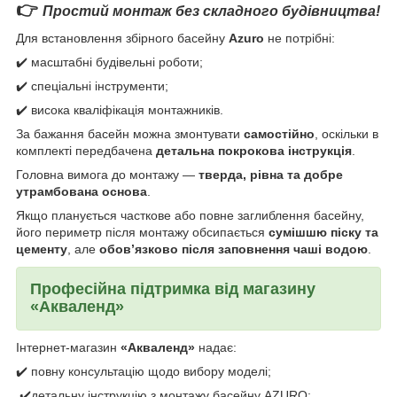
👉
Простий монтаж без складного будівництва!
Для встановлення збірного басейну
Azuro
не потрібні:
✔️ масштабні будівельні роботи;
✔️ спеціальні інструменти;
✔️ висока кваліфікація монтажників.
За бажання басейн можна змонтувати
самостійно
, оскільки в
комплекті передбачена
детальна покрокова інструкція
.
Головна вимога до монтажу —
тверда, рівна та добре
утрамбована основа
.
Якщо планується часткове або повне заглиблення басейну,
його периметр після монтажу обсипається
сумішшю піску та
цементу
, але
обов’язково після заповнення чаші водою
.
Професійна підтримка від магазину
«Акваленд»
Інтернет-магазин
«Акваленд»
надає:
✔️ повну консультацію щодо вибору моделі;
✔️детальну інструкцію з монтажу басейну AZURO;