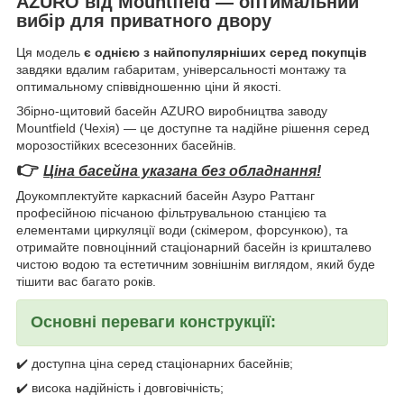
AZURO від Mountfield — оптимальний
вибір для приватного двору
Ця модель
є однією з найпопулярніших серед покупців
завдяки вдалим габаритам, універсальності монтажу та
оптимальному співвідношенню ціни й якості.
Збірно-щитовий басейн AZURO виробництва заводу
Mountfield (Чехія) — це доступне та надійне рішення серед
морозостійких всесезонних басейнів.
👉
Ціна басейна указана без обладнання!
Доукомплектуйте каркасний басейн Азуро Раттанг
професійною пісчаною фільтрувальною станцією та
елементами циркуляції води (скімером, форсункою), та
отримайте повноцінний стаціонарний басейн із кришталево
чистою водою та естетичним зовнішнім виглядом, який буде
тішити вас багато років.
Основні переваги конструкції:
✔️ доступна ціна серед стаціонарних басейнів;
✔️ висока надійність і довговічність;