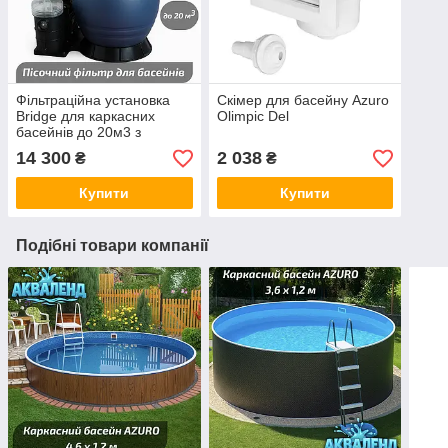
Фільтраційна установка
Скімер для басейну Azuro
Bridge для каркасних
Olimpic Del
басейнів до 20м3 з
префільтром ВС2013 TOP,
14 300
2 038
₴
₴
4 м3/год, фільтр для
басейнів
Купити
Купити
Подібні товари компанії