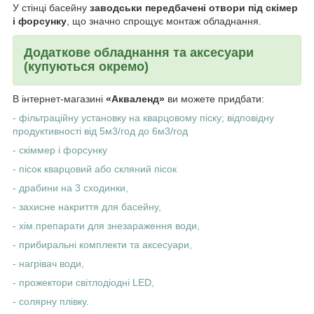
У стінці басейну
заводськи передбачені отвори під скімер
і форсунку
, що значно спрощує монтаж обладнання.
Додаткове обладнання та аксесуари
(купуються окремо)
В інтернет-магазині
«Акваленд»
ви можете придбати:
- фільтраційну установку на кварцовому піску; відповідну
продуктивності від 5м3/год до 6м3/год
- скіммер і форсунку
- пісок кварцовий або скляний пісок
- драбини на 3 сходинки,
- захисне накриття для басейну,
- хім.препарати для знезараження води,
- прибиральні комплекти та аксесуари,
- нагрівач води,
- прожектори світлодіодні LED,
- солярну плівку.