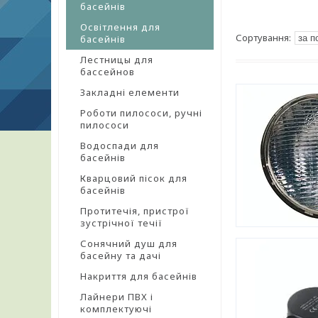
басейнів
Освітлення для
басейнів
Лестницы для
бассейнов
Закладні елементи
Роботи пилососи, ручні
пилососи
Водоспади для
басейнів
Кварцовий пісок для
басейнів
Протитечія, пристрої
зустрічної течії
Сонячний душ для
басейну та дачі
Накриття для басейнів
Лайнери ПВХ і
комплектуючі