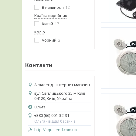
В наявності
12
Країна виробник
Китай
17
Колір
Чорний
2
Контакти
Акваленд - інтернет магазин
вул.Світлицького 35 м Киів
04123, Київ, Україна
Ольга
+380 (66) 001-32-31
Ольга - відділ басейнів
http://aqualend.com.ua