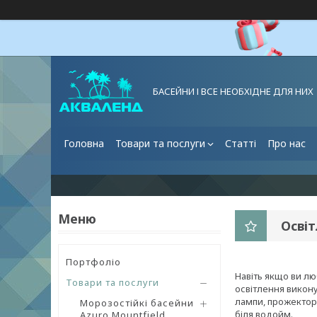
БАСЕЙНИ І ВСЕ НЕОБХІДНЕ ДЛЯ НИХ
Головна
Товари та послуги
Статті
Про нас
Освіт
Портфоліо
Навіть якщо ви л
Товари та послуги
освітлення викон
лампи, прожектори
Морозостійкі басейни
біля водойм.
Azuro Mountfield