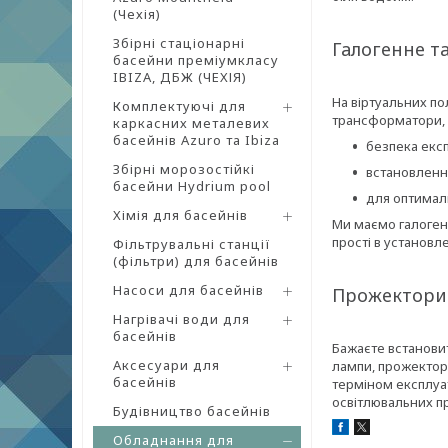
(Чехія)
Збірні стаціонарні
Галогенне та
басейни преміумкласу
IBIZA, ДБЖ (ЧЕХІЯ)
На віртуальних по
Комплектуючі для
трансформатори, і
каркасних металевих
басейнів Azuro та Ibiza
безпека експ
Збірні морозостійкі
встановленн
басейни Hydrium pool
для оптималь
Хімія для басейнів
Ми маємо галогенн
прості в установле
Фільтрувальні станції
(фільтри) для басейнів
Насоси для басейнів
Прожектори 
Нагрівачі води для
басейнів
Бажаєте встановит
Аксесуари для
лампи, прожектор
басейнів
терміном експлуат
освітлювальних п
Будівництво басейнів
Обладнання для