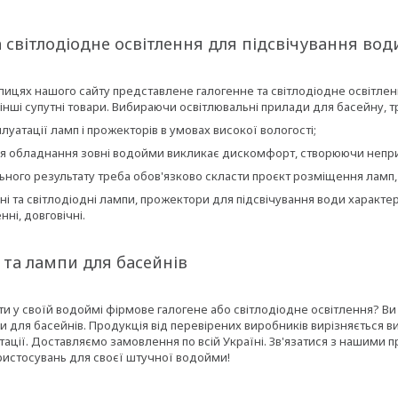
 світлодіодне освітлення для підсвічування вод
лицях нашого сайту представлене галогенне та світлодіодне освітлен
нші супутні товари. Вибираючи освітлювальні прилади для басейну, т
луатації ламп і прожекторів в умовах високої вологості;
я обладнання зовні водойми викликає дискомфорт, створюючи неприємн
ного результату треба обов'язково скласти проєкт розміщення ламп,
і та світлодіодні лампи, прожектори для підсвічування води характери
нні, довговічні.
та лампи для басейнів
и у своїй водоймі фірмове галогене або світлодіодне освітлення? Ви
и для басейнів. Продукція від перевірених виробників вирізняється 
ації. Доставляємо замовлення по всій Україні. Зв'язатися з нашими 
ристосувань для своєї штучної водойми!