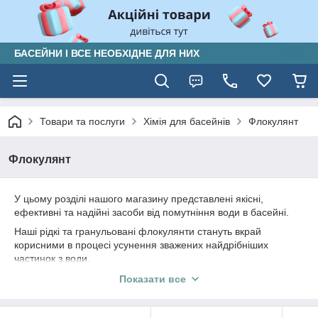
БАСЕЙНИ І ВСЕ НЕОБХІДНЕ ДЛЯ НИХ
Товари та послуги
Хімія для басейнів
Флокулянт
Флокулянт
У цьому розділі нашого магазину представлені якісні,
ефективні та надійні засоби від помутніння води в басейні.
Наші рідкі та гранульовані флокулянти стануть вкрай
корисними в процесі усунення зважених найдрібніших
частинок з води.
Засоби від помутніння води в басейні
Показати все
На жаль, механічні фільтри мають певний рівень фільтрації, і
дрібні частинки будуть проскакувати крізь нього. В результаті