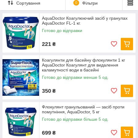
з часом в басейні виникає помутніння води. З нашими
Сортування
0
Фільтри
рідкими, картушними або гранульованими засобами ви
зможете усунути цю проблему в рекордно стислі терміни.
AquaDoctor Коагулюючий засіб у гранулах
Вода знову стане кришталево чистою і безпечною.
AquaDoctor FL-1 кг.
Використовувати коагулянт слід у міру появи помутніння.
Готово до відправки
Рідкі, картриджні та гранульовані флокулянти
221
₴
У цьому розділі представлений великий асортимент рідких,
гранульованих і картриджних флокулянтів від помутніння
Коагулянти для басейну флокулянти 1 кг
води в басейні, що відкриває перед вами прекрасні
AquaDoctor Коагулянт для видалення
можливості для вибору.
каламутності води в басейні
Ми завжди раді допомогти вам у виборі товару. У нас
Готово до відправки менше 5 од.
величезний досвід роботи в даній сфері і ми прекрасно
розбираємося у всіх тонкощах обслуговування басейнів.
350
₴
Переконайтеся в цьому на власному досвіді — набирайте
наш номер і оформляйте замовлення вже сьогодні!
Флокулянт гранульований — засіб проти
помутніння, AquaDoctor, 5 кг
Готово до відправки більше 5 од.
699
₴