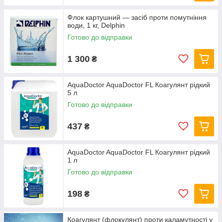
Флок картушний — засіб проти помутніння
води, 1 кг, Delphin
Готово до відправки
1 300
₴
AquaDoctor AquaDoctor FL Коагулянт рідкий
5 л
Готово до відправки
437
₴
AquaDoctor AquaDoctor FL Коагулянт рідкий
1 л
Готово до відправки
198
₴
Коагулянт (флокулянт) проти каламутності у