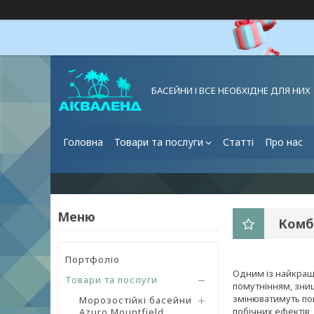
БАСЕЙНИ І ВСЕ НЕОБХІДНЕ ДЛЯ НИХ
Головна
Товари та послуги
Статті
Про нас
Комб
Портфоліо
Одним із найкращи
Товари та послуги
помутнінням, знищ
змінюватимуть по
Морозостійкі басейни
побічних ефектів,
Azuro Mountfield