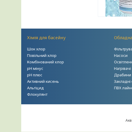
Хімія для басейну
Обладна
Шок хлор
Фільтрув
Повільний хлор
Насоси
Комбінований хлор
Освітлен
рН мінус
Нагрівачі
рН плюс
Драбини т
Активний кисень
Закладні
Альгіцид
ПВХ лайн
Флокулянт