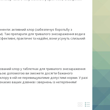
оненти: активний хлор (забезпечує боротьбу з
м). Такі препарати для тривалого знезараження води в
фективні, практичні та надійні, вони усунуть слизький
нований хлор у таблетках для тривалого знезараження
їхньою допомогою ви зможете досягти бажаного
 хлору в ній не перевищуватиме допустимі норми. У разі
каємо ваших дзвінків і звернень із нетерпінням!