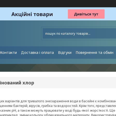
Контакти
Доставка і оплата
Відгуки
Повернення та обмін
інований хлор
х варіантів для тривалого знезараження води в басейні є комбінован
енням бактерій, вірусів, грибка та водоростей. Крім того, представлен
казник рН, а також можуть працювати у воді будь-якої жорсткості. Щ
 наприклад, зміни кольору облицювального матеріалу. Використовувати