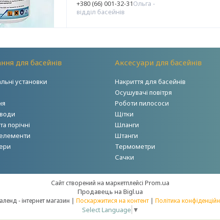
+380 (66) 001-32-31
Ольга -
відділ басейнів
ння для басейнів
Аксесуари для басейнів
альні установки
Накриття для басейнів
Осушувачі повітря
ня
Роботи пилососи
 води
Щітки
а порічні
Шланги
 елементи
Штанги
ери
Термометри
Сачки
Prom.ua
Сайт створений на маркетплейсі
Продавець на Bigl.ua
Акваленд - інтернет магазин |
Поскаржитися на контент
|
Політика конфіденційн
Select Language
▼