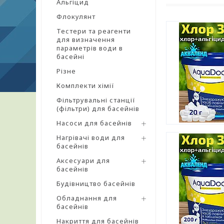
Альгіцид
Флокулянт
Тестери та реагенти
для визначення
параметрів води в
басейні
Різне
Комплекти хімії
Фільтрувальні станції
(фільтри) для басейнів
Насоси для басейнів
Нагрівачі води для
басейнів
Аксесуари для
басейнів
Будівництво басейнів
Обладнання для
басейнів
Накриття для басейнів