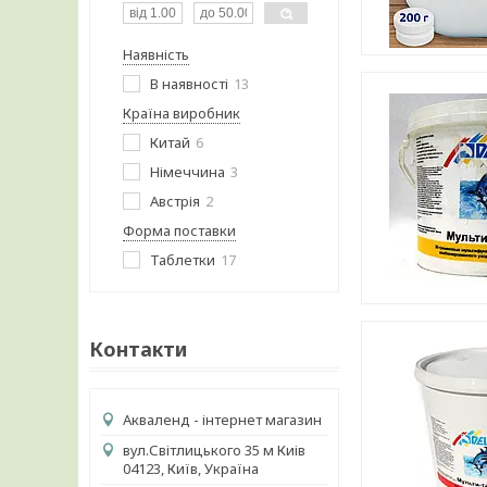
Наявність
В наявності
13
Країна виробник
Китай
6
Німеччина
3
Австрія
2
Форма поставки
Таблетки
17
Контакти
Акваленд - інтернет магазин
вул.Світлицького 35 м Киів
04123, Київ, Україна