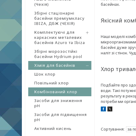
(Чехія)
басейнах.
Збірні стаціонарні
басейни преміумкласу
Якісний ком
IBIZA, ДБЖ (ЧЕХІЯ)
Комплектуючі для
Наші моделі комбі
каркасних металевих
мікроорганізмами)
басейнів Azuro та Ibiza
басейні дуже зруч
Збірні морозостійкі
наліт зі стінок. 
басейни Hydrium pool
Хімія для басейнів
Хлор тривал
Шок хлор
Повільний хлор
Подбайте про здо
води. Такі потуж
Комбінований хлор
результату в реко
Засоби для зниження
потреби ми органі
pH
Засоби для підвищення
pH
Активний кисень