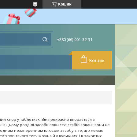
Кошик
+380 (66) 001-32-31
Кошик
ий хлор у таблетках. Він прекрасно впорається з
і в цьому розділі засоби повністю стабілізовані, вони не
е одним незаперечним плюсом засобу є те, що немає
 хлор такого типу можна й у вуличних, і в закритих