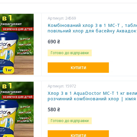
24569
Комбінований хлор 3 в 1 МС-Т , табл
повільний хлор для басейну Аквадо
690 ₴
Готово до відправки
КУПИТИ
15972
Хлор 3 в 1 AquaDoctor MC-T 1 кг вел
розчинний комбінований хлор | хімія
580 ₴
Готово до відправки
КУПИТИ