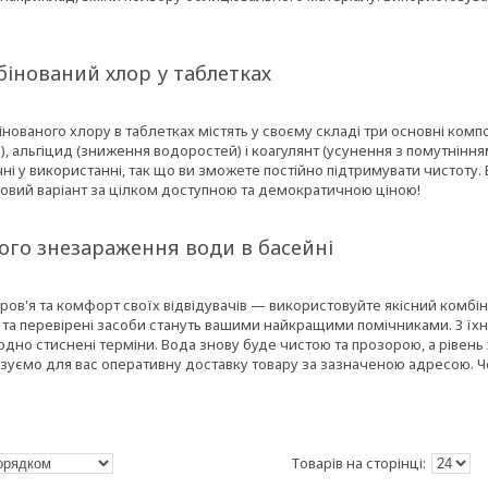
бінований хлор у таблетках
нованого хлору в таблетках містять у своєму складі три основні комп
, альгіцид (зниження водоростей) і коагулянт (усунення з помутніння
ні у використанні, так що ви зможете постійно підтримувати чистоту. Е
Чудовий варіант за цілком доступною та демократичною ціною!
ого знезараження води в басейні
ров'я та комфорт своїх відвідувачів — використовуйте якісний комбі
ні та перевірені засоби стануть вашими найкращими помічниками. З 
рдно стиснені терміни. Вода знову буде чистою та прозорою, а рівень
зуємо для вас оперативну доставку товару за зазначеною адресою. Че