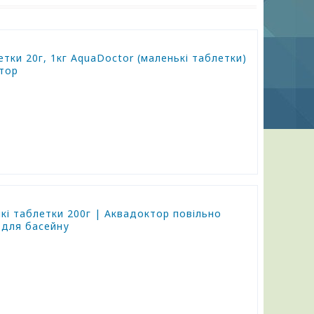
етки 20г, 1кг AquaDoctor (маленькі таблетки)
ктор
икі таблетки 200г | Аквадоктор повільно
 для басейну