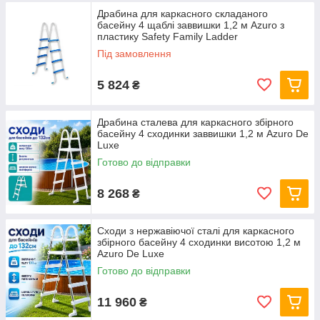
Драбина для каркасного складаного
Желаете обеспечить безопасность спуска и выхода из воды
басейну 4 щаблі заввишки 1,2 м Azuro з
своего бассейна? Закажите у нас на сайте навесную
пластику Safety Family Ladder
лестницу или стремянку. Нержавеющая сталь гарантирует
Під замовлення
долговечность изделия, а специальные накладки на ступенях
позаботятся о том, чтобы ваши ноги и руки не соскользнули
5 824
₴
случайно. Компания «Акваленд» уже более 10 лет
занимается поставками и самостоятельным изготовлением
бассейнов. Гарантируем высокое качество всех реализуемых
Драбина сталева для каркасного збірного
товаров и самые выгодные условия доставки. Отправляем
басейну 4 сходинки заввишки 1,2 м Azuro De
товары по всей Украине.
Luxe
Готово до відправки
8 268
₴
Сходи з нержавіючої сталі для каркасного
збірного басейну 4 сходинки висотою 1,2 м
Azuro De Luxe
Готово до відправки
11 960
₴