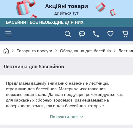
БАСЕЙНИ І ВСЕ НЕОБХІДНЕ ДЛЯ НИХ
Товари та послуги
Обладнання для басейнів
Лестни
Лестницы для бассейнов
Предлагаем вашему вниманию навесные лестницы,
стремянки для бассейнов. Материал изготовления —
нержавеющая сталь. Данная продукция рекомендуется как
для каркасных сборных водоемов, размещаемых на
поверхности земли, так и для бассейнов, которые
монтируются в грунт. Изделия от украинского производителя
Показати все
способны конкурировать с европейскими лестницами по
качеству исполнения, но стоят намного дешевле.