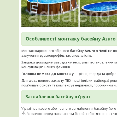
Особливості монтажу басейну Azuro
Монтаж каркасного збірного басейну
Azuro з Чехії
не по
залучення вузькопрофільних спеціалістів.
Завдяки докладній заводській інструкції встановлення
консультацію наших фахівців.
Головна вимога до монтажу
— рівна, тверда та добре
Для додаткового захисту ПВХ-чаші (плівки, лайнера) ре
пом’якшує основу та компенсує нерівності, порожнини й 
Заглиблення басейну в ґрунт
У разі часткового або повного заглиблення басейну йог
⚠️
Важливо: перед засипанням басейн обов’язково
напо