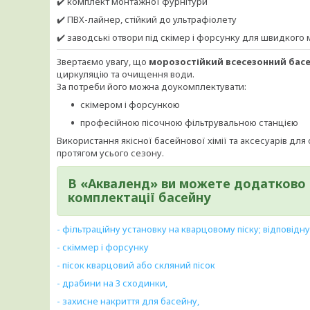
✔️ комплект монтажної фурнітури
✔️ ПВХ-лайнер, стійкий до ультрафіолету
✔️ заводські отвори під скімер і форсунку для швидкого
Звертаємо увагу, що
морозостійкий всесезонний басе
циркуляцію та очищення води.
За потреби його можна доукомплектувати:
скімером і форсункою
професійною пісочною фільтрувальною станцією
Використання якісної басейнової хімії та аксесуарів дл
протягом усього сезону.
В
«Акваленд»
ви можете додатково 
комплектації басейну
- фільтраційну установку на кварцовому піску; відповідн
- скіммер і форсунку
- пісок кварцовий або скляний пісок
- драбини на 3 сходинки,
- захисне накриття для басейну,