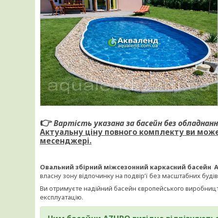
👉
Вартість указана за басейн без обладнанн
Актуальну ціну повного комплекту ви может
месенджері.
Овальний збірний міжсезонний каркасний басейн Az
власну зону відпочинку на подвір’ї без масштабних будів
Ви отримуєте надійний басейн європейського виробницт
експлуатацію.