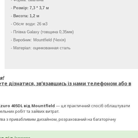
-
Розмір: 7,3 * 3,7 м
-
Висота: 1,2 м
- Обсяг води: 26 м3
- Плівка Galaxy (товщина 0,35мм)
- Виробник: Mountfield (Чехія)
- Матеріал: оцинкованная сталь
я!
е дізнатися, зв’язавшись із нами телефоном або в
uro 405DL від Mountfield
— це практичний спосіб облаштувати
ельних робіт та зайвих витрат.
ва з привабливим дизайном, розрахований на багаторічну