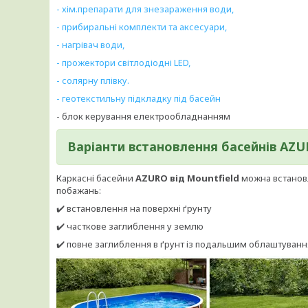
- хім.препарати для знезараження води,
- прибиральні комплекти та аксесуари,
- нагрівач води,
- прожектори світлодіодні LED,
- солярну плівку.
- геотекстильну підкладку під басейн
- блок керування електрообладнанням
Варіанти встановлення басейнів AZ
Каркасні басейни
AZURO від Mountfield
можна встановл
побажань:
✔️ встановлення на поверхні ґрунту
✔️ часткове заглиблення у землю
✔️ повне заглиблення в ґрунт із подальшим облаштуван