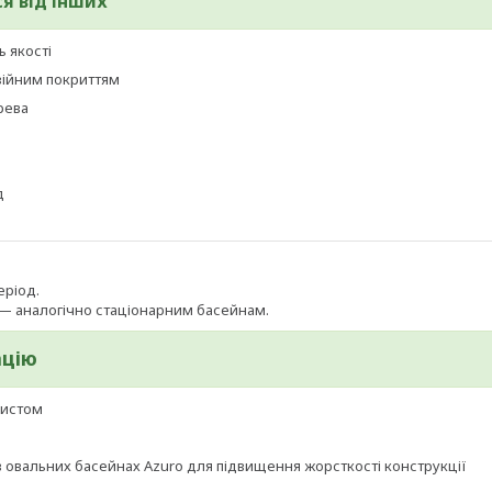
я від інших
ь якості
зійним покриттям
рева
д
еріод.
— аналогічно стаціонарним басейнам.
ацію
хистом
в овальних басейнах Azuro для підвищення жорсткості конструкції