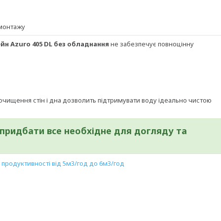
 монтажу
йн Azuro 405 DL без обладнання
не забезпечує повноцінну
я очищення стін і дна дозволить підтримувати воду ідеально чистою
придбати все необхідне для догляду та
у продуктивності від 5м3/год до 6м3/год