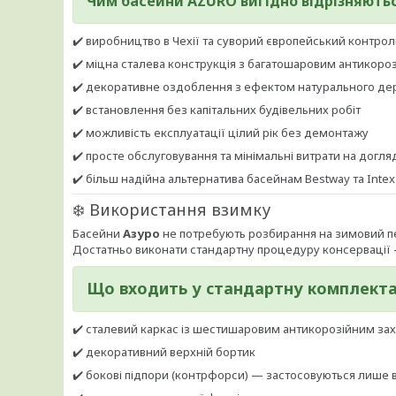
Чим басейни
AZURO
вигідно відрізняютьс
✔️ виробництво в Чехії та суворий європейський контрол
✔️ міцна сталева конструкція з багатошаровим антикоро
✔️ декоративне оздоблення з ефектом натурального де
✔️ встановлення без капітальних будівельних робіт
✔️ можливість експлуатації цілий рік без демонтажу
✔️ просте обслуговування та мінімальні витрати на догля
✔️ більш надійна альтернатива басейнам Bestway та Intex
❄️ Використання взимку
Басейни
Азуро
не потребують розбирання на зимовий п
Достатньо виконати стандартну процедуру консервації 
Що входить у стандартну комплект
✔️ сталевий каркас із шестишаровим антикорозійним за
✔️ декоративний верхній бортик
✔️ бокові підпори (контрфорси) — застосовуються лише 