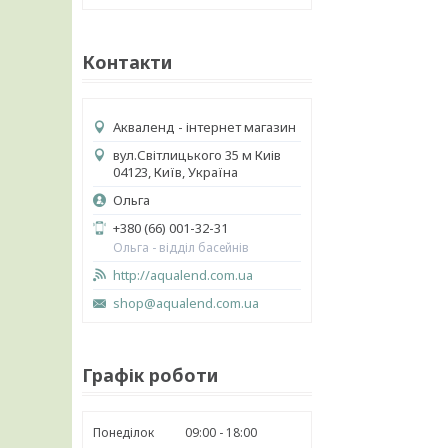
Контакти
Акваленд - інтернет магазин
вул.Світлицького 35 м Киів
04123, Київ, Україна
Ольга
+380 (66) 001-32-31
Ольга - відділ басейнів
http://aqualend.com.ua
shop@aqualend.com.ua
Графік роботи
Понеділок
09:00
18:00