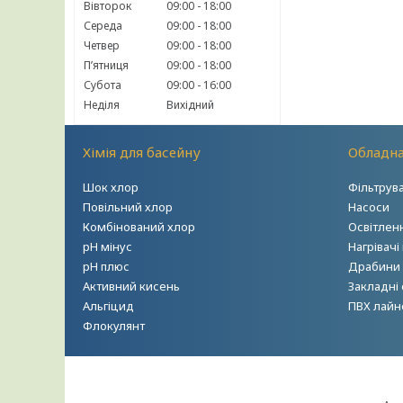
Вівторок
09:00
18:00
Середа
09:00
18:00
Четвер
09:00
18:00
Пʼятниця
09:00
18:00
Субота
09:00
16:00
Неділя
Вихідний
Хімія для басейну
Обладна
Шок хлор
Фільтрув
Повільний хлор
Насоси
Комбінований хлор
Освітлен
рН мінус
Нагрівачі
рН плюс
Драбини т
Активний кисень
Закладні
Альгіцид
ПВХ лайн
Флокулянт