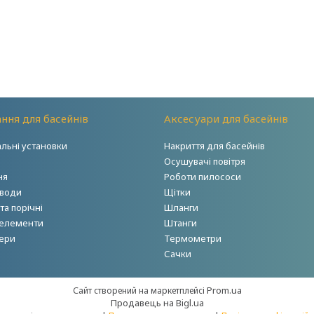
ння для басейнів
Аксесуари для басейнів
альні установки
Накриття для басейнів
Осушувачі повітря
ня
Роботи пилососи
 води
Щітки
а порічні
Шланги
 елементи
Штанги
ери
Термометри
Сачки
Prom.ua
Сайт створений на маркетплейсі
Продавець на Bigl.ua