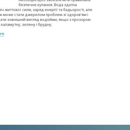
безпечне купання. Вода здатна
ч життєвої сили, заряд енергії та бадьорості, але
ж може стати джерелом проблем зі здоров'ям і
вати зовнішній вигляд водойми, якщо з прозорою
 каламутну, зелену і брудну.
тті