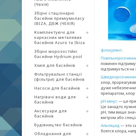
(Чехія)
Збірні стаціонарні
басейни преміумкласу
IBIZA, ДБЖ (ЧЕХІЯ)
Комплектуючі для
каркасних металевих
басейнів Azuro та Ibiza
флокулянт
.
Збірні морозостійкі
басейни Hydrium pool
Повільнорозчинн
повинен підтримув
Хімія для басейнів
підтримується на 
Фільтрувальні станції
Швидкорозчинни
(фільтри) для басейнів
хлор, прореагував
дуже небезпечний 
Насоси для басейнів
препаратом, хлор 
Нагрівачі води для
рН мінус
― це преп
басейнів
Це занадто лужне
Аксесуари для
рН, тим вище зна
басейнів
метром або спеці
Будівництво басейнів
Альгицид
― это с
боятся хлора, нап
Обладнання для