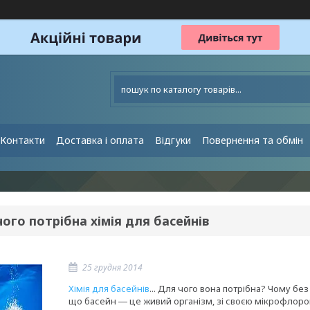
Контакти
Доставка і оплата
Відгуки
Повернення та обмін
ого потрібна хімія для басейнів
25 грудня 2014
Хімія для басейнів
... Для чого вона потрібна? Чому без
що басейн ― це живий організм, зі своєю мікрофлор