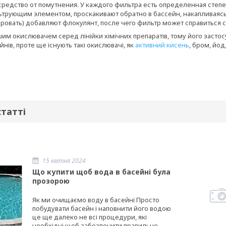
средство от помутнения. У каждого фильтра есть определенная степе
трующим элементом, проскакивают обратно в бассейн, накапливаясь 
ировать) добавляют флокулянт, после чего фильтр может справиться 
им окислювачем серед лінійки хімічних препаратів, тому його засто
нів, проте ще існують такі окислювачі, як
активний кисень
, бром, йод
статті
15 квітня 2024
Що купити щоб вода в басейні була
прозорою
Як ми очищаємо воду в басейні Просто
побудувати басейн і наповнити його водою
це ще далеко не всі процедури, які
необхідні щоб забезпечити правильне