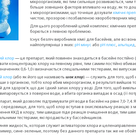
мікроорганізмів, які тим сильніше розвиваються, чим 
більше зовнішніх факторів впливало на воду, як то дощ
з мікроорганізмами, що точніше дозувати
хімічні пре
чистою, прозорою і позбавленою хвороботворних мікроор
Для цього розроблений цілий комплекс хімічних препа
борються з певною проблемою.
Існує безліч виробників хімії для басейнів, але всі в
найпопулярніші з яких:
рН мінус
або
рН плюс
,
альгіцид
ий хлор
―
це препарат, який повинен знаходиться в басейні постійно (в
ати концентрацію хлору на певному рівні, тим самим постійно вбиває 
значеннях 0,6-1,0 і визначається спеціальними тестерами, які випуска
й хлор
(або як його ще називають
шок хлор
) ― служить для того, щоб 
ши з органікою, тобто хлор вбив мікроорганізм, в результаті вийшов т
для здоров'я, що дає їдкий запах хлору у воді. Для того, щоб вивіл
випаровується з поверхні води, а вбита органіка випадає в осад (її по
арат, який дозволяє підтримувати рН води в басейні на рівні 7,0-7,4. 
 середовище, для того, щоб хлор вступав в окислювальну реакцію з 
чення ККД в хлору, тим швидше піде реакція очищення води, тим швид
альними тестерами, які продаються у бассейнщиков.
иняя жидкость, которая служит активатором хлора и целенаправленн
ример, сине-зеленые, поэтому без данного препарата так же не обойт