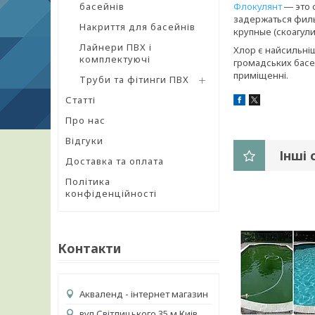
басейнів
Флокулянт
― это 
задержаться филь
Накриття для басейнів
крупные (скоагул
Лайнери ПВХ і
Хлор є найсильніш
комплектуючі
громадських басей
приміщенні.
Труби та фітинги ПВХ
Статті
Про нас
Відгуки
Інші 
Доставка та оплата
Політика
конфіденційності
Контакти
Акваленд - інтернет магазин
вул.Світлицького 35 м Киів