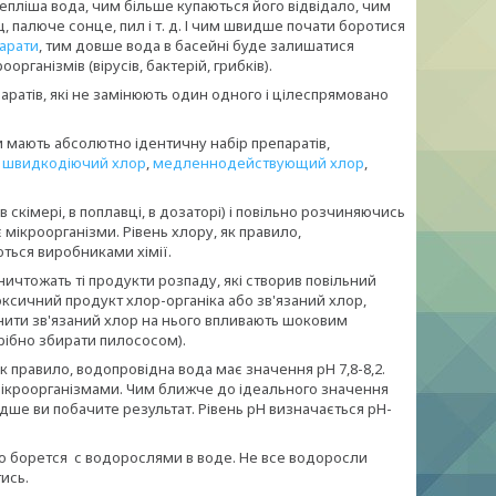
тепліша вода, чим більше купаються його відвідало, чим
, палюче сонце, пил і т. д. І чим швидше почати боротися
парати
, тим довше вода в басейні буде залишатися
ганізмів (вірусів, бактерій, грибків).
ратів, які не замінюють один одного і цілеспрямовано
они мають абсолютно ідентичну набір препаратів,
,
швидкодіючий хлор
,
медленнодействующий хлор
,
 скімері, в поплавці, в дозаторі) і повільно розчиняючись
мікроорганізми. Рівень хлору, як правило,
ються виробниками хімії.
ничтожать ті продукти розпаду, які створив повільний
оксичний продукт хлор-органіка або зв'язаний хлор,
ьнити зв'язаний хлор на нього впливають шоковим
трібно збирати пилососом).
Як правило, водопровідна вода має значення рН 7,8-8,2.
мікроорганізмами. Чим ближче до ідеального значення
ше ви побачите результат. Рівень рН визначається рН-
о борется с водорослями в воде. Не все водоросли
ись.