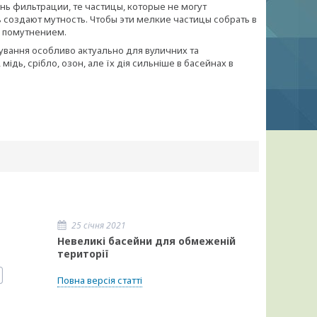
нь фильтрации, те частицы, которые не могут
создают мутность. Чтобы эти мелкие частицы собрать в
с помутнением.
сування особливо актуально для вуличних та
, мідь, срібло, озон, але їх дія сильніше в басейнах в
25 січня 2021
Невеликі басейни для обмеженій
території
Повна версія статті