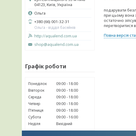
04123, Київ, Україна
подарувати безлі
Ольга
при цьому вона 
остаточно зіпсу
+380 (66) 001-32-31
перетворитися в
Ольга - відділ басейнів
Повна версія ста
http://aqualend.com.ua
shop@aqualend.com.ua
Графік роботи
Понеділок
09:00
18:00
Вівторок
09:00
18:00
Середа
09:00
18:00
Четвер
09:00
18:00
Пʼятниця
09:00
18:00
Субота
09:00
16:00
Неділя
Вихідний