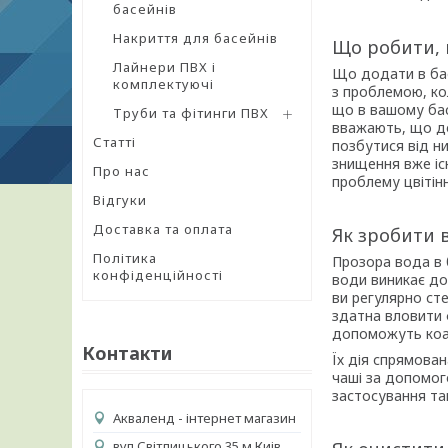
басейнів
Накриття для басейнів
Що робити, 
Лайнери ПВХ і
Що додати в бас
комплектуючі
з проблемою, кол
що в вашому бас
Труби та фітинги ПВХ
вважають, що до
Статті
позбутися від н
знищення вже іс
Про нас
проблему цвітін
Відгуки
Доставка та оплата
Як зробити 
Політика
Прозора вода в 
конфіденційності
води виникає дос
ви регулярно сте
здатна вловити 
допоможуть коа
Контакти
Їх дія спрямован
чаші за допомог
застосування та
Акваленд - інтернет магазин
вул.Світлицького 35 м Киів