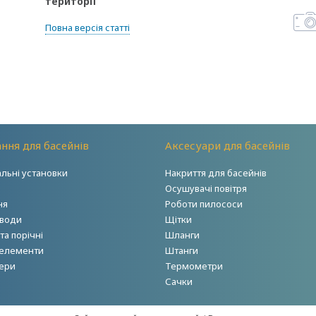
території
Повна версія статті
ння для басейнів
Аксесуари для басейнів
альні установки
Накриття для басейнів
Осушувачі повітря
ня
Роботи пилососи
 води
Щітки
а порічні
Шланги
 елементи
Штанги
ери
Термометри
Сачки