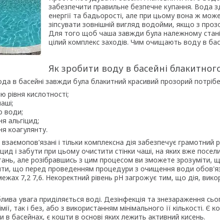
забезпечити правильне безпечне купання. Вода з
енергії та бадьорості, але при цьому вона ж мож
зіпсувати зовнішній вигляд водойми, якщо з проз
Для того щоб чаша завжди була належному стані 
цілий комплекс заходів. Чим очищають воду в бас
Як зробити воду в басейні блакитног
да в басейні завжди була блакитний красивий прозорий потрібен
ю рівня кислотності;
аші;
ю води;
я альгіцид;
ня коагулянту.
 взаємопов'язані і тільки комплексна дія забезпечує грамотний
цид і забути при цьому очистити стінки чаші, на яких вже посе
тань, але розібравшись з цим процесом ви зможете зрозуміти, щ
ти, що перед проведенням процедури з очищення води обов'язко
ежах 7,2 7,6. Некоректний рівень рН загрожує тим, що дія, вико
лива увага приділяється воді. Дезінфекція та знезараження сьо
мії, так і без, або з використанням мінімального її кількості. Є
 в басейнах, є кошти в основі яких лежить активний кисень.