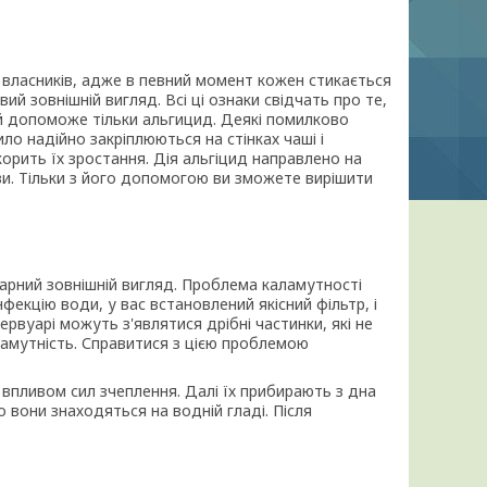
власників, адже в певний момент кожен стикається
й зовнішній вигляд. Всі ці ознаки свідчать про те,
й допоможе тільки альгицид. Деякі помилково
о надійно закріплюються на стінках чаші і
орить їх зростання. Дія альгіцид направлено на
ви. Тільки з його допомогою ви зможете вирішити
карний зовнішній вигляд. Проблема каламутності
екцію води, у вас встановлений якісний фільтр, і
ервуарі можуть з'являтися дрібні частинки, які не
ламутність. Справитися з цією проблемою
д впливом сил зчеплення. Далі їх прибирають з дна
вони знаходяться на водній гладі. Після