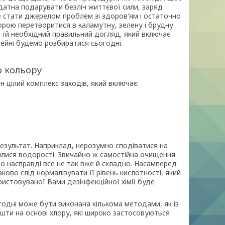
датна подарувати безліч життєвої сили, заряд
е стати джерелом проблем зі здоров'ям і остаточно
орою перетворитися в каламутну, зелену і брудну.
їй необхідний правильний догляд, який включає
ейні будемо розбиратися сьогодні.
о кольору
 цілий комплекс заходів, який включає:
 результат. Наприклад, нерозумно сподіватися на
лилися водорості. Звичайно ж самостійна очищення
о насправді все не так вже й складно. Насамперед
во слід нормалізувати її рівень кислотності, який
ристовуваної Вами дезінфекційної хімії буде
годні може бути виконана кількома методами, як із
 кошти на основі хлору, які широко застосовуються