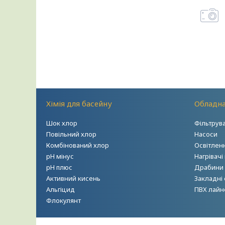
Хімія для басейну
Обладна
Шок хлор
Фільтрув
Повільний хлор
Насоси
Комбінований хлор
Освітлен
рН мінус
Нагрівачі
рН плюс
Драбини т
Активний кисень
Закладні
Альгіцид
ПВХ лайн
Флокулянт