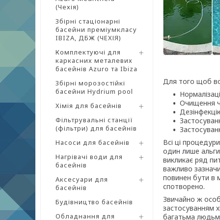
(Чехія)
Збірні стаціонарні
басейни преміумкласу
IBIZA, ДБЖ (ЧЕХІЯ)
Комплектуючі для
каркасних металевих
басейнів Azuro та Ibiza
Для того щоб во
Збірні морозостійкі
басейни Hydrium pool
Нормалізаці
Очищення ч
Хімія для басейнів
Дезінфекці
Фільтрувальні станції
Застосуванн
(фільтри) для басейнів
Застосуван
Всі ці процедури
Насоси для басейнів
один лише альги
Нагрівачі води для
викликає ряд пи
басейнів
важливо зазначи
повинен бути в м
Аксесуари для
спотворено.
басейнів
Звичайно ж особ
Будівництво басейнів
застосуванням хі
Обладнання для
багатьма людьми