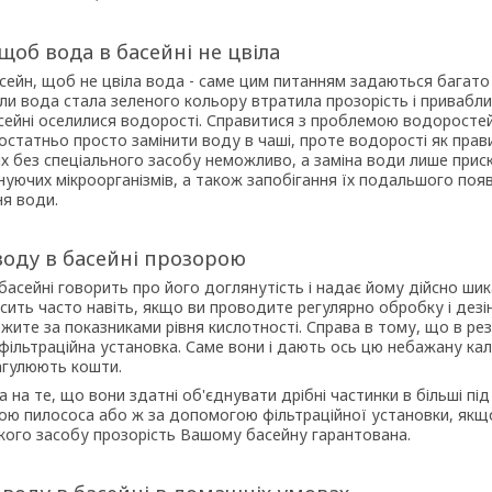
щоб вода в басейні не цвіла
ейн, щоб не цвіла вода - саме цим питанням задаються багато 
и вода стала зеленого кольору втратила прозорість і привабливи
ейні оселилися водорості. Справитися з проблемою водоросте
статньо просто замінити воду в чаші, проте водорості як правил
их без спеціального засобу неможливо, а заміна води лише приск
нуючих мікроорганізмів, а також запобігання їх подальшого поя
ня води.
воду в басейні прозорою
басейні говорить про його доглянутість і надає йому дійсно ши
ить часто навіть, якщо ви проводите регулярно обробку і дезінф
жите за показниками рівня кислотності. Справа в тому, що в рез
фільтраційна установка. Саме вони і дають ось цю небажану ка
гулюють кошти.
а на те, що вони здатні об'єднувати дрібні частинки в більші пі
ою пилососа або ж за допомогою фільтраційної установки, якщо 
кого засобу прозорість Вашому басейну гарантована.