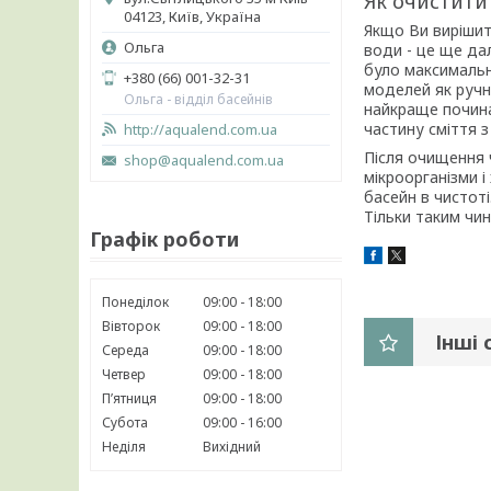
Як очистити
04123, Київ, Україна
Якщо Ви вирішит
Ольга
води - це ще да
було максимальн
+380 (66) 001-32-31
моделей як ручн
Ольга - відділ басейнів
найкраще почина
частину сміття 
http://aqualend.com.ua
Після очищення 
shop@aqualend.com.ua
мікроорганізми 
басейн в чистот
Тільки таким чи
Графік роботи
Понеділок
09:00
18:00
Вівторок
09:00
18:00
Інші 
Середа
09:00
18:00
Четвер
09:00
18:00
Пʼятниця
09:00
18:00
Субота
09:00
16:00
Неділя
Вихідний