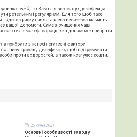
ронніх служб, то Вам слід знати, що дезінфекція
бути ретельним і регулярним. Для того щоб таке
одні на ринку представлена ​​величезна кількість
без вашої допомоги. Саме з очищення чаші
ласною системою фільтрації, яка допоможе прибрати
а прибрати з неї всі негативні фактори
и постійну тривалу дезінфекцію, щоб підтримувати
 засоби проти водоростей, а також коагулює кошти.
25 січня 2021
Основні особливості заводу