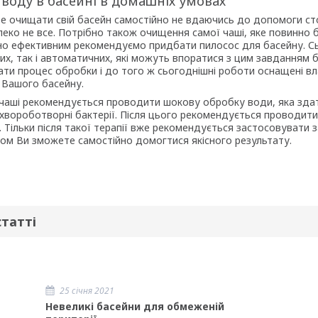
 воду в басейні в домашніх умовах
е очищати свій басейн самостійно не вдаючись до допомоги сто
леко не все. Потрібно також очищення самої чаші, яке повинно 
о ефективним рекомендуємо придбати пилосос для басейну. Сьог
их, так і автоматичних, які можуть впоратися з цим завданням 
ти процес обробки і до того ж сьогоднішні роботи оснащені в
з Вашого басейну.
чаші рекомендується проводити шокову обробку води, яка здатн
і хвороботворні бактерії. Після цього рекомендується проводит
і. Тільки після такої терапії вже рекомендується застосовувати
ном Ви зможете самостійно домогтися якісного результату.
статті
25 січня 2021
Невеликі басейни для обмеженій