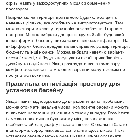
скрізь, навіть у важкодоступних місцях з обмеженим
простором.
Наприклад, на території приватного будинку або дачі є
невелика ділянка, яка особливо не використовується. Там
можна створити класну територію розслаблення і гарного
настрою. Можна вибрати для цього круглий або будь-який
інший формат басейну, що залежить від безлічі факторів. На
вибір форми безпосередній вплив справляє розмір території,
бюджету та інші нюанси. Можна вибрати невеликі варіанти
високої якості, які будуть поєднувати в собі привабливість
дизайну та надійності. Якщо розглядати все з точки зору
комфортабельності, то маленькі варіанти можуть зовсім не
поступатися великим.
Правильна оптимізація простору для
установки басейну
Якщо підійти відповідально до вирішення даної проблеми,
можна отримати ідеальні умови. Композитні басейни можуть
виявитися непоганим рішенням в такому випадку. Розмістити
їх можна практично в будь-якому місці незалежно від
особливостей ландшафту і всього іншого. Є овальні і багато
інші форми, серед яких вдасться знайти щось цікаве. Після
установки басейну можна буде цікавим чином обладнати