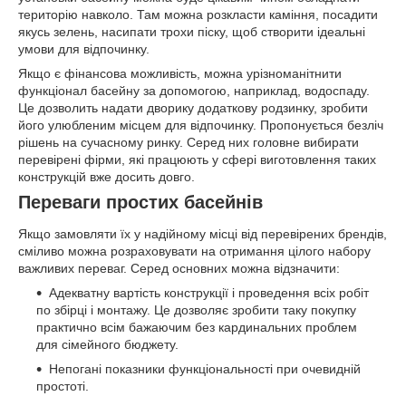
територію навколо. Там можна розкласти каміння, посадити
якусь зелень, насипати трохи піску, щоб створити ідеальні
умови для відпочинку.
Якщо є фінансова можливість, можна урізноманітнити
функціонал басейну за допомогою, наприклад, водоспаду.
Це дозволить надати дворику додаткову родзинку, зробити
його улюбленим місцем для відпочинку. Пропонується безліч
рішень на сучасному ринку. Серед них головне вибирати
перевірені фірми, які працюють у сфері виготовлення таких
конструкцій вже досить довго.
Переваги простих басейнів
Якщо замовляти їх у надійному місці від перевірених брендів,
сміливо можна розраховувати на отримання цілого набору
важливих переваг. Серед основних можна відзначити:
Адекватну вартість конструкції і проведення всіх робіт
по збірці і монтажу. Це дозволяє зробити таку покупку
практично всім бажаючим без кардинальних проблем
для сімейного бюджету.
Непогані показники функціональності при очевидній
простоті.