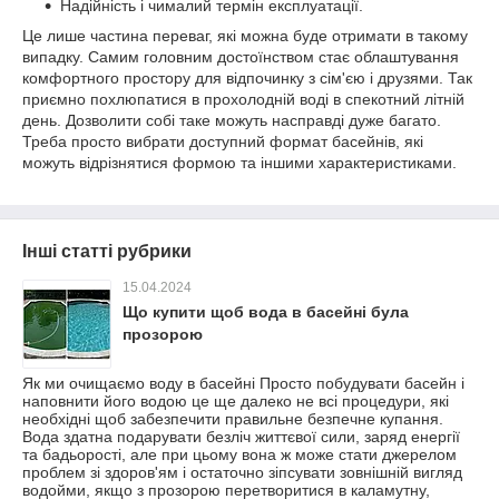
Надійність і чималий термін експлуатації.
Це лише частина переваг, які можна буде отримати в такому
випадку. Самим головним достоїнством стає облаштування
комфортного простору для відпочинку з сім'єю і друзями. Так
приємно похлюпатися в прохолодній воді в спекотний літній
день. Дозволити собі таке можуть насправді дуже багато.
Треба просто вибрати доступний формат басейнів, які
можуть відрізнятися формою та іншими характеристиками.
Інші статті рубрики
15.04.2024
Що купити щоб вода в басейні була
прозорою
Як ми очищаємо воду в басейні Просто побудувати басейн і
наповнити його водою це ще далеко не всі процедури, які
необхідні щоб забезпечити правильне безпечне купання.
Вода здатна подарувати безліч життєвої сили, заряд енергії
та бадьорості, але при цьому вона ж може стати джерелом
проблем зі здоров'ям і остаточно зіпсувати зовнішній вигляд
водойми, якщо з прозорою перетворитися в каламутну,