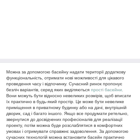
Можна за допомогою басейну надати території додаткову
функціональність, отримати нові можливості для цікавого
проведення часу і відпочинку. Сучасний ринок пропонує
безліч варіантів, серед яких виділяються
прості басейни
.
Вони можуть бути відносно невеликих розмірів, щоб вписати
їх практично в будь-який простір. Це може бути невелике
приміщення в приватному будинку або на дачі, внутрішній
дворик, сад і багато іншого. Якщо все продумати ретельно,
звернутися до досвідчених професіоналів для реалізації
проекту, потім можна буде розслаблятися в комфортних
умовах і отримувати справжнє задоволення. За допомогою
сучасних технологій можна встановити басейн практично