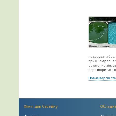
подарувати безлі
при цьому вона 
остаточно зіпсу
перетворитися в
Повна версія ста
Хімія для басейну
Обладна