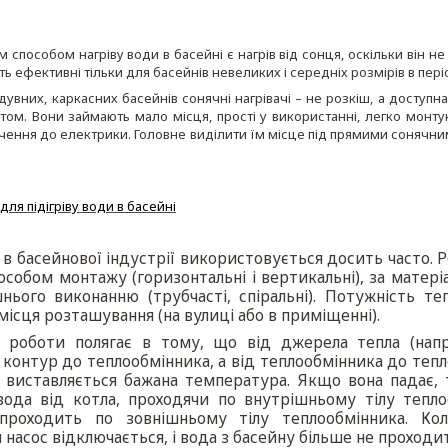
способом нагріву води в басейні є нагрів від сонця, оскільки він не
уть ефективні тільки для басейнів невеликих і середніх розмірів в пер
увних, каркасних басейнів сонячні нагрівачі – не розкіш, а доступна
м. Вони займають мало місця, прості у використанні, легко монтуют
чення до електрики. Головне виділити їм місце під прямими сонячни
ля підігріву води в басейні
в басейнової індустрії використовується досить часто. Р
пособом монтажу (горизонтальні і вертикальні), за матер
ішнього виконанню (трубчасті, спіральні). Потужність т
 місця розташування (на вулиці або в приміщенні).
роботи полягає в тому, що від джерела тепла (напри
контур до теплообмінника, а від теплообмінника до тепл
 виставляється бажана температура. Якщо вона падає, 
 вода від котла, проходячи по внутрішньому тілу тепло
проходить по зовнішньому тілу теплообмінника. Кол
насос відключається, і вода з басейну більше не проходи