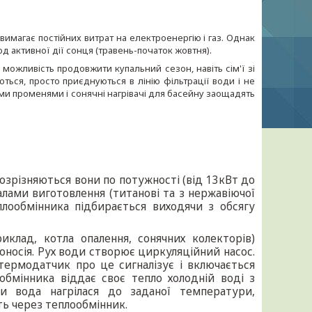
 вимагає постійних витрат на електроенергію і газ. Однак
іод активної дії сонця (травень-початок жовтня).
 можливість продовжити купальний сезон, навіть сім'ї зі
ься, просто приєднуються в лінію фільтрації води і не
ми променями і сонячні нагрівачі для басейну заощадять
озрізняються вони по потужності (від 13кВт до
іалами виготовлення (титанові та з нержавіючої
еплообмінника підбирається виходячи з обсягу
клад, котла опалення, сонячних колекторів)
оносія. Рух води створює циркуляційний насос.
термодатчик про це сигналізує і включається
обмінника віддає своє тепло холодній воді з
и вода нагрілася до заданої температури,
ть через теплообмінник.