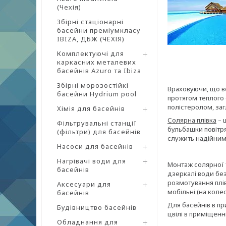
(Чехія)
Збірні стаціонарні
басейни преміумкласу
IBIZA, ДБЖ (ЧЕХІЯ)
Комплектуючі для
каркасних металевих
басейнів Azuro та Ibiza
Збірні морозостійкі
Враховуючи, що во
басейни Hydrium pool
протягом теплого 
полістеролом, заг
Хімія для басейнів
Солярна плівка
– 
Фільтрувальні станції
бульбашки повітря
(фільтри) для басейнів
служить надійним
Насоси для басейнів
Нагрівачі води для
Монтаж солярної т
басейнів
дзеркалі води без
розмотування плів
Аксесуари для
мобільні (на колес
басейнів
Для басейнів в пр
Будівництво басейнів
цвілі в приміщенні
Обладнання для