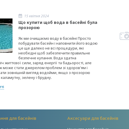
15 квітня 2024
Що купити щоб вода в басейні була
прозорою
Як ми очищаємо воду в басейні Просто
побудувати басейн і наповнити його водою
це ще далеко не всі процедури, які
необхідні щоб забезпечити правильне
безпечне купання. Вода здатна
ч життєвої сили, заряд енергії та бадьорості, але
ж може стати джерелом проблем зі здоров'ям і
вати зовнішній вигляд водойми, якщо з прозорою
 каламутну, зелену і брудну.
тті
ння для басейнів
Аксесуари для басейнів