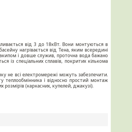
коливається від 3 до 18кВт. Вони монтуються в
басейну нагрівається від Тена, яким всередині
акипом і довше служив, проточна вода бажано
ься із спеціальних сплавів, покритих кількома
 яку не всі електромережі можуть забезпечити.
ту теплообмінника і відносно простий монтаж
 розмірів (каркасних, купелей, джакузі).