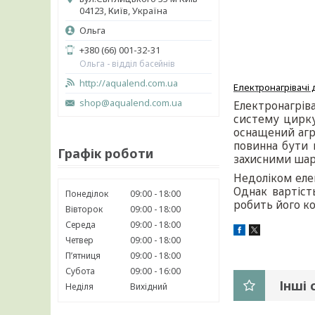
04123, Київ, Україна
Ольга
+380 (66) 001-32-31
Ольга - відділ басейнів
http://aqualend.com.ua
Електронагрівачі д
shop@aqualend.com.ua
Електронагрів
систему циркул
оснащений агр
повинна бути н
Графік роботи
захисними шар
Недоліком елек
Однак вартіст
Понеділок
09:00
18:00
робить його ко
Вівторок
09:00
18:00
Середа
09:00
18:00
Четвер
09:00
18:00
Пʼятниця
09:00
18:00
Субота
09:00
16:00
Інші 
Неділя
Вихідний