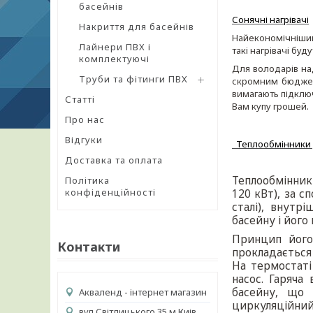
басейнів
Сонячні нагрівачі
Накриття для басейнів
Найекономічнішим 
Лайнери ПВХ і
такі нагрівачі буд
комплектуючі
Для володарів над
Труби та фітинги ПВХ
скромним бюджето
вимагають підклю
Статті
Вам купу грошей.
Про нас
Відгуки
Теплообмінники д
Доставка та оплата
Теплообмінник 
Політика
конфіденційності
120 кВт), за с
сталі), внутр
басейну і його
Принцип його 
Контакти
прокладається 
На термостаті
насос. Гаряча
басейну, що 
Акваленд - інтернет магазин
циркуляційний 
вул.Світлицького 35 м Киів