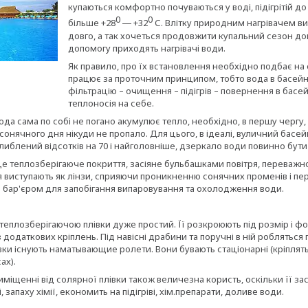
купаються комфортно почуваються у воді, підігрітій д
0
0
більше +28
― +32
С. Влітку природним нагрівачем ви
довго, а так хочеться продовжити купальний сезон дов
допомогу приходять нагрівачі води.
Як правило, про їх встановлення необхідно подбає на 
працює за проточним принципом, тобто вода в басейн
фільтрацію – очищення – підігрів – повернення в басе
теплоносія на себе.
да сама по собі не погано акумулює тепло, необхідно, в першу чергу,
сонячного дня нікуди не пропало. Для цього, в ідеалі, вуличний бас
либлений відсотків на 70 і найголовніше, дзеркало води повинно бути
це теплозберігаюче покриття, засіяне бульбашками повітря, переважно
 виступають як лінзи, сприяючи проникненню сонячних променів і пер
 бар'єром для запобігання випаровування та охолодження води.
еплозберігаючою плівки дуже простий. Її розкроюють під розмір і ф
 додаткових кріплень. Під навісні драбини та поручні в ній робляться 
ки існують наматывающие ролети. Вони бувають стаціонарні (кріплятьс
ах).
иміщенні від солярної плівки також величезна користь, оскільки її з
, запаху хімії, економить на підігріві, хім.препарати, доливе води.