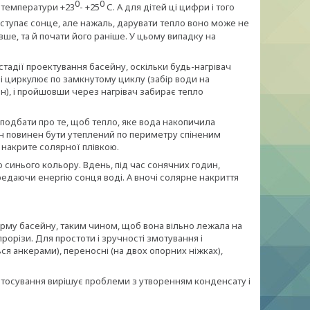
0
0
о температури +23
- +25
С. А для дітей ці цифри і того
ступає сонце, але нажаль, дарувати тепло воно може не
ше, та й почати його раніше. У цьому випадку на
стадії проектування басейну, оскільки будь-нагрівач
і циркулює по замкнутому циклу (забір води на
йн), і пройшовши через нагрівач забирає тепло
 подбати про те, щоб тепло, яке вода накопичила
ейн повинен бути утеплений по периметру спіненим
 накрите солярної плівкою.
 синього кольору. Вдень, під час сонячних годин,
едаючи енергію сонця воді. А вночі солярне накриття
орму басейну, таким чином, щоб вона вільно лежала на
прорізи. Для простоти і зручності змотування і
я анкерами), переносні (на двох опорних ніжках),
астосування вирішує проблеми з утворенням конденсату і