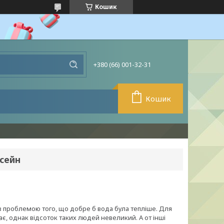
Кошик
+380 (66) 001-32-31
Кошик
асейн
з проблемою того, що добре б вода була тепліше. Для
, однак відсоток таких людей невеликий. А от інші