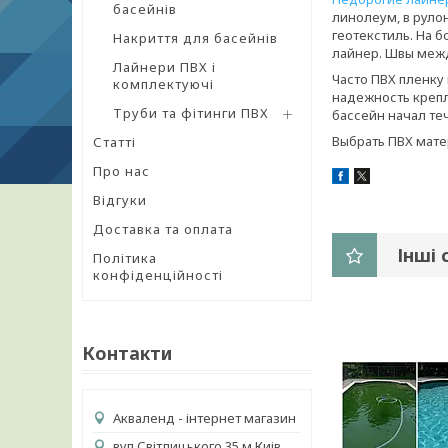
басейнів
линолеум, в руло
геотекстиль. На 
Накриття для басейнів
лайнер. Швы межд
Лайнери ПВХ і
Часто ПВХ пленку
комплектуючі
надежность крепл
Труби та фітинги ПВХ
бассейн начал те
Выбрать ПВХ мате
Статті
Про нас
Відгуки
Доставка та оплата
Інші 
Політика
конфіденційності
Контакти
Акваленд - інтернет магазин
вул.Світлицького 35 м Киів