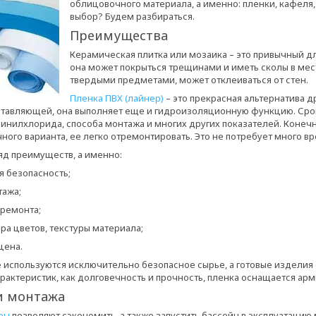
облицовочного материала, а именно: пленки, кафеля,
выбор? Будем разбираться.
Преимущества
Керамическая плитка или мозаика – это привычный д
она может покрыться трещинами и иметь сколы в мес
твердыми предметами, может отклеиваться от стен.
Пленка ПВХ (лайнер)
– это прекрасная альтернатива 
тавляющей, она выполняет еще и гидроизоляционную функцию. Срок с
инилхлорида, способа монтажа и многих других показателей. Конечн
чного варианта, ее легко отремонтировать. Это не потребует много 
д преимуществ, а именно:
 безопасность;
ажа;
ремонта;
 цветов, текстуры материала;
цена.
 используются исключительно безопасное сырье, а готовые изделия
арактеристик, как долговечность и прочность, пленка оснащается а
и монтажа
ры
позволяют сэкономить, а также запустить бассейн в эксплуатацию 