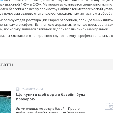
нах шириной 1,65м и 2,05м. Материал выкраивается специалистами по
бортик бассейна по всему периметру набивается металлический уголо
у полосами свариваются внахлест специальным аппаратом и обраба
 используют для реставрации старых бассейнов, облицованных плитк
ения самого кафеля. Если он еле держится, то лучше произвести дем
чь, поскольку является отличной гидроизоляционной мембранной.
риалы для каждого конкретного случая помогут профессиональные к
статті
15 квітня 2024
Що купити щоб вода в басейні була
прозорою
Як ми очищаємо воду в басейні Просто
побудувати басейн і наповнити його водою