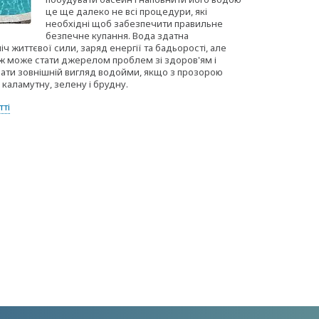
це ще далеко не всі процедури, які
необхідні щоб забезпечити правильне
безпечне купання. Вода здатна
ч життєвої сили, заряд енергії та бадьорості, але
ж може стати джерелом проблем зі здоров'ям і
вати зовнішній вигляд водойми, якщо з прозорою
 каламутну, зелену і брудну.
тті