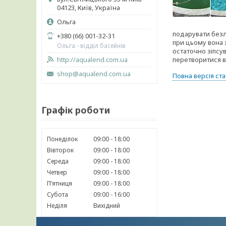
04123, Київ, Україна
Ольга
подарувати безлі
+380 (66) 001-32-31
при цьому вона 
Ольга - відділ басейнів
остаточно зіпсу
http://aqualend.com.ua
перетворитися в
shop@aqualend.com.ua
Повна версія ста
Графік роботи
Понеділок
09:00
18:00
Вівторок
09:00
18:00
Середа
09:00
18:00
Четвер
09:00
18:00
Пʼятниця
09:00
18:00
Субота
09:00
16:00
Неділя
Вихідний