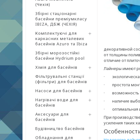
(Чехія)
Збірні стаціонарні
басейни преміумкласу
IBIZA, ДБЖ (ЧЕХІЯ)
Комплектуючі для
каркасних металевих
басейнів Azuro та Ibiza
декоративной сос
Збірні морозостійкі
от толщины полив
басейни Hydrium pool
отличие от плито
Хімія для басейнів
Лайнеры имеют ря
Фільтрувальні станції
· экологическая
(фільтри) для басейнів
· простота монт
Насоси для басейнів
· возможность 
Нагрівачі води для
· наличие выбора
басейнів
· оптимальная 
Аксесуари для
При производстве
басейнів
усиления таких х
Будівництво басейнів
Особенност
Обладнання для
Недорогие лайне