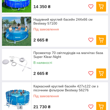
14 350
₴
Надувний круглий басейн 244х66 см
Bestway 57100
Під замовлення
2 665
₴
Прожектор 70 світлодіодів на магнітах база
Super Klear-Night
В наявності
2 665
₴
Каркасний круглий басейн 427x122 см з
пісочним фільтром Bestway 56276
Під замовлення
21 730
₴