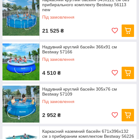
прибирального комплекту Bestway 56113
new
Під замовлення
21 525
₴
Надувний круглий басейн 366х91 см
Bestway 57166
Під замовлення
4 510
₴
Надувний круглий басейн 305х76 см
Bestway 57109
Під замовлення
2 952
₴
Каркасний наземний басейн 671x396x132
см з прибираним комплектом Bestway 56226