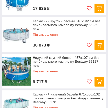
17 835
₴
Каркасний круглий басейн 549x132 см без
прибирального комплекту Bestway 56280
new
Під замовлення
30 873
₴
Надувний круглий басейн 457х107 см без
прибирального комплекту Bestway 57127
new
Під замовлення
9 717
₴
Каркасний наземний басейн 671x366x132
см з пісочним фільтром без убору.комплекту
Bestway 56278
Під замовлення