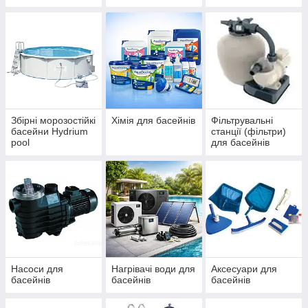
IBIZA, ДБЖ
басейнів Azuro та
(ЧЕХІЯ)
Ibiza
Збірні морозостійкі
Хімія для басейнів
Фільтрувальні
басейни Hydrium
станції (фільтри)
pool
для басейнів
Насоси для
Нагрівачі води для
Аксесуари для
басейнів
басейнів
басейнів