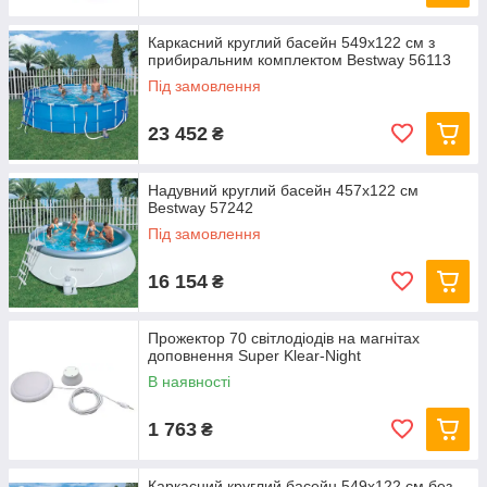
Каркасний круглий басейн 549x122 см з
прибиральним комплектом Bestway 56113
Під замовлення
23 452
₴
Надувний круглий басейн 457х122 см
Bestway 57242
Під замовлення
16 154
₴
Прожектор 70 світлодіодів на магнітах
доповнення Super Klear-Night
В наявності
1 763
₴
Каркасний круглий басейн 549x122 см без