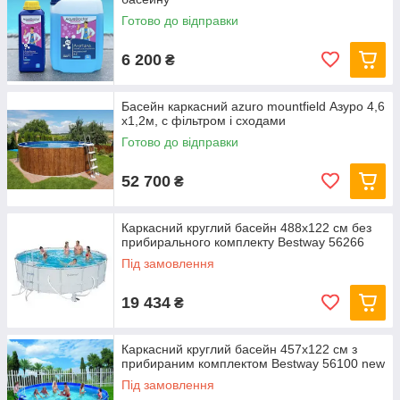
Готово до відправки
6 200
₴
Басейн каркасний azuro mountfield Азуро 4,6
х1,2м, c фільтром і сходами
Готово до відправки
52 700
₴
Каркасний круглий басейн 488x122 см без
прибирального комплекту Bestway 56266
Під замовлення
19 434
₴
Каркасний круглий басейн 457x122 см з
прибираним комплектом Bestway 56100 new
Під замовлення