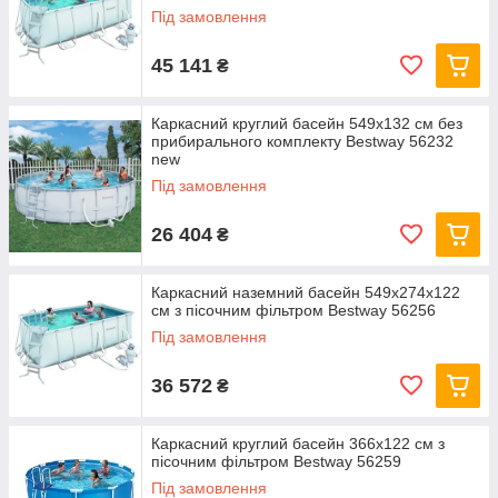
Під замовлення
45 141
₴
Каркасний круглий басейн 549x132 см без
прибирального комплекту Bestway 56232
new
Під замовлення
26 404
₴
Каркасний наземний басейн 549x274x122
см з пісочним фільтром Bestway 56256
Під замовлення
36 572
₴
Каркасний круглий басейн 366x122 см з
пісочним фільтром Bestway 56259
Під замовлення