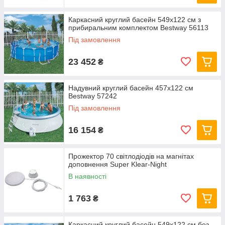
Каркасний круглий басейн 549x122 см з
прибиральним комплектом Bestway 56113
Під замовлення
23 452
₴
Надувний круглий басейн 457х122 см
Bestway 57242
Під замовлення
16 154
₴
Прожектор 70 світлодіодів на магнітах
доповнення Super Klear-Night
В наявності
1 763
₴
Каркасний круглий басейн 549x122 см без