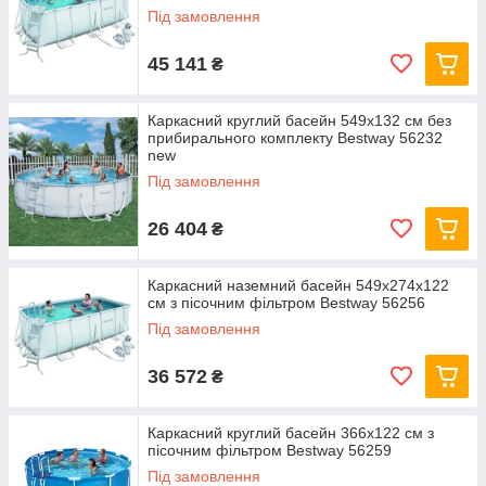
Під замовлення
45 141
₴
Каркасний круглий басейн 549x132 см без
прибирального комплекту Bestway 56232
new
Під замовлення
26 404
₴
Каркасний наземний басейн 549x274x122
см з пісочним фільтром Bestway 56256
Під замовлення
36 572
₴
Каркасний круглий басейн 366x122 см з
пісочним фільтром Bestway 56259
Під замовлення