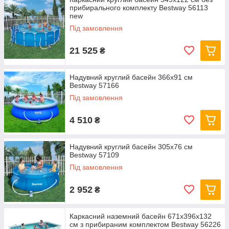
прибирального комплекту Bestway 56113
new
Під замовлення
21 525
₴
Надувний круглий басейн 366х91 см
Bestway 57166
Під замовлення
4 510
₴
Надувний круглий басейн 305х76 см
Bestway 57109
Під замовлення
2 952
₴
Каркасний наземний басейн 671x396x132
см з прибираним комплектом Bestway 56226