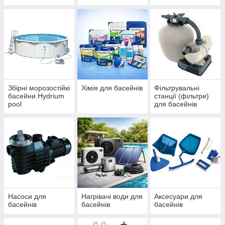
IBIZA, ДБЖ
басейнів Azuro та
(ЧЕХІЯ)
Ibiza
Збірні морозостійкі
Хімія для басейнів
Фільтрувальні
басейни Hydrium
станції (фільтри)
pool
для басейнів
Насоси для
Нагрівачі води для
Аксесуари для
басейнів
басейнів
басейнів