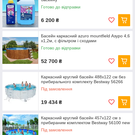
Готово до відправки
6 200
₴
Басейн каркасний azuro mountfield Азуро 4,6
х1,2м, c фільтром і сходами
Готово до відправки
52 700
₴
Каркасний круглий басейн 488x122 см без
прибирального комплекту Bestway 56266
Під замовлення
19 434
₴
Каркасний круглий басейн 457x122 см з
прибираним комплектом Bestway 56100 new
Під замовлення