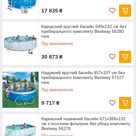
17 835
₴
Каркасний круглий басейн 549x132 см без
прибирального комплекту Bestway 56280
new
Під замовлення
30 873
₴
Надувний круглий басейн 457х107 см без
прибирального комплекту Bestway 57127
new
Під замовлення
9 717
₴
Каркасний наземний басейн 671x366x132
см з пісочним фільтром без убору.комплекту
Bestway 56278
Під замовлення