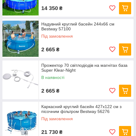
14 350
₴
Надувний круглий басейн 244х66 см
Bestway 57100
Під замовлення
2 665
₴
Прожектор 70 світлодіодів на магнітах база
Super Klear-Night
В наявності
2 665
₴
Каркасний круглий басейн 427x122 см з
пісочним фільтром Bestway 56276
Під замовлення
21 730
₴