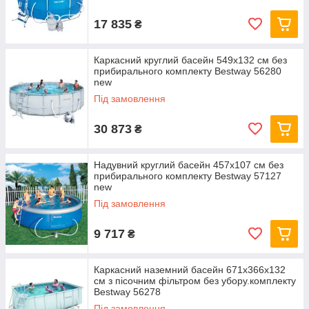
17 835
₴
Каркасний круглий басейн 549x132 см без
прибирального комплекту Bestway 56280
new
Під замовлення
30 873
₴
Надувний круглий басейн 457х107 см без
прибирального комплекту Bestway 57127
new
Під замовлення
9 717
₴
Каркасний наземний басейн 671x366x132
см з пісочним фільтром без убору.комплекту
Bestway 56278
Під замовлення