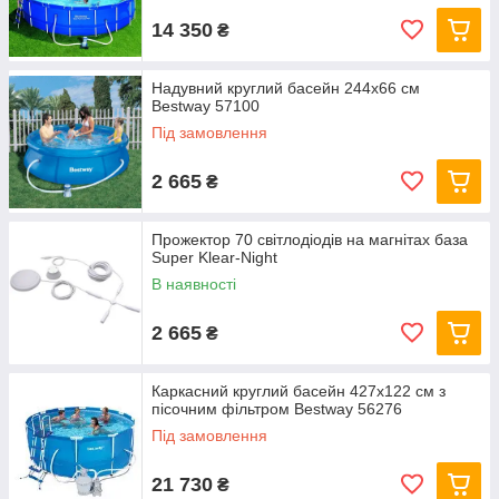
14 350
₴
Надувний круглий басейн 244х66 см
Bestway 57100
Під замовлення
2 665
₴
Прожектор 70 світлодіодів на магнітах база
Super Klear-Night
В наявності
2 665
₴
Каркасний круглий басейн 427x122 см з
пісочним фільтром Bestway 56276
Під замовлення
21 730
₴