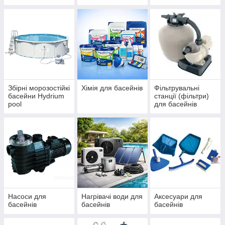
IBIZA, ДБЖ
басейнів Azuro та
(ЧЕХІЯ)
Ibiza
Збірні морозостійкі
Хімія для басейнів
Фільтрувальні
басейни Hydrium
станції (фільтри)
pool
для басейнів
Насоси для
Нагрівачі води для
Аксесуари для
басейнів
басейнів
басейнів