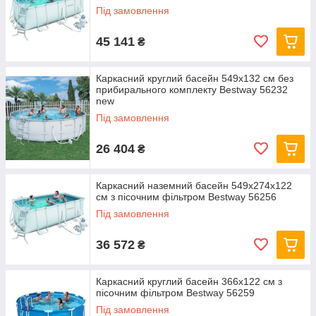
Під замовлення
45 141
₴
Каркасний круглий басейн 549x132 см без
прибирального комплекту Bestway 56232
new
Під замовлення
26 404
₴
Каркасний наземний басейн 549x274x122
см з пісочним фільтром Bestway 56256
Під замовлення
36 572
₴
Каркасний круглий басейн 366x122 см з
пісочним фільтром Bestway 56259
Під замовлення