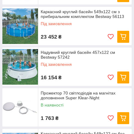
Каркасний круглий басейн 549x122 см з
прибиральним комплектом Bestway 56113
Під замовлення
23 452
₴
Надувний круглий басейн 457х122 см
Bestway 57242
Під замовлення
16 154
₴
Прожектор 70 світлодіодів на магнітах
доповнення Super Klear-Night
В наявності
1 763
₴
Каркасний круглий басейн 549x122 см без