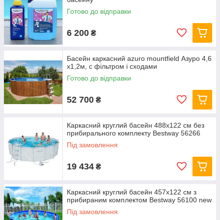
Готово до відправки
6 200
₴
Басейн каркасний azuro mountfield Азуро 4,6
х1,2м, c фільтром і сходами
Готово до відправки
52 700
₴
Каркасний круглий басейн 488x122 см без
прибирального комплекту Bestway 56266
Під замовлення
19 434
₴
Каркасний круглий басейн 457x122 см з
прибираним комплектом Bestway 56100 new
Під замовлення