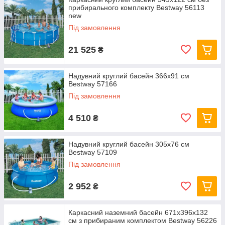
прибирального комплекту Bestway 56113
new
Під замовлення
21 525
₴
Надувний круглий басейн 366х91 см
Bestway 57166
Під замовлення
4 510
₴
Надувний круглий басейн 305х76 см
Bestway 57109
Під замовлення
2 952
₴
Каркасний наземний басейн 671x396x132
см з прибираним комплектом Bestway 56226