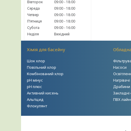
Вівторок
09:00
18:00
Середа
09:00
18:00
Четвер
09:00
18:00
Пʼятниця
09:00
18:00
Субота
09:00
16:00
Неділя
Вихідний
Хімія для басейну
Обладна
Шок хлор
Фільтрув
Повільний хлор
Насоси
Комбінований хлор
Освітлен
рН мінус
Нагрівачі
рН плюс
Драбини т
Активний кисень
Закладні
Альгіцид
ПВХ лайн
Флокулянт