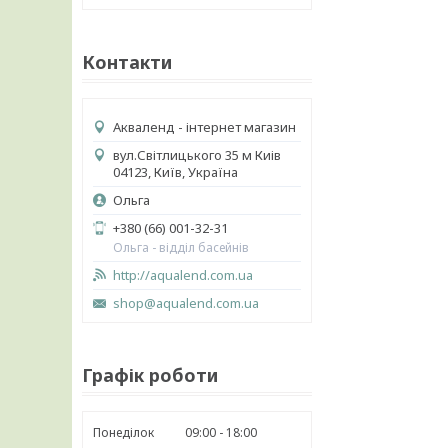
Контакти
Акваленд - інтернет магазин
вул.Світлицького 35 м Киів
04123, Київ, Україна
Ольга
+380 (66) 001-32-31
Ольга - відділ басейнів
http://aqualend.com.ua
shop@aqualend.com.ua
Графік роботи
Понеділок
09:00
18:00