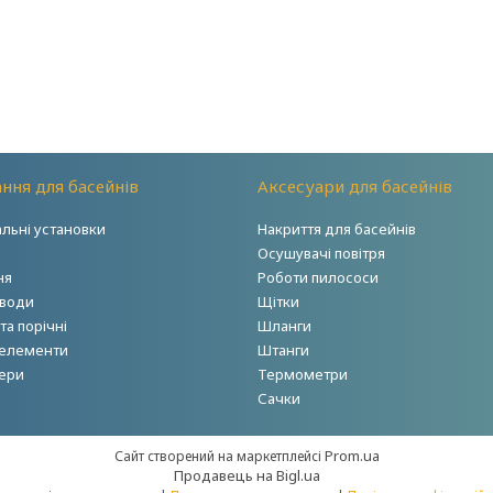
ння для басейнів
Аксесуари для басейнів
альні установки
Накриття для басейнів
Осушувачі повітря
ня
Роботи пилососи
 води
Щітки
а порічні
Шланги
 елементи
Штанги
ери
Термометри
Сачки
Prom.ua
Сайт створений на маркетплейсі
Продавець на Bigl.ua