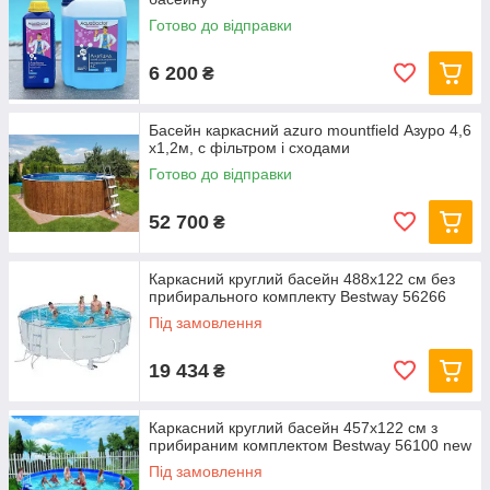
Готово до відправки
6 200
₴
Басейн каркасний azuro mountfield Азуро 4,6
х1,2м, c фільтром і сходами
Готово до відправки
52 700
₴
Каркасний круглий басейн 488x122 см без
прибирального комплекту Bestway 56266
Під замовлення
19 434
₴
Каркасний круглий басейн 457x122 см з
прибираним комплектом Bestway 56100 new
Під замовлення