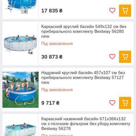
17 835
₴
Каркасний круглий басейн 549x132 см без
прибирального комплекту Bestway 56280
new
Під замовлення
30 873
₴
Надувний круглий басейн 457х107 см без
прибирального комплекту Bestway 57127
new
Під замовлення
9 717
₴
Каркасний наземний басейн 671x366x132
см з пісочним фільтром без убору.комплекту
Bestway 56278
Під замовлення