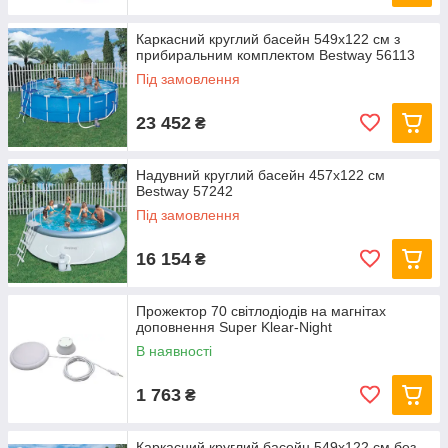
Каркасний круглий басейн 549x122 см з
прибиральним комплектом Bestway 56113
Під замовлення
23 452
₴
Надувний круглий басейн 457х122 см
Bestway 57242
Під замовлення
16 154
₴
Прожектор 70 світлодіодів на магнітах
доповнення Super Klear-Night
В наявності
1 763
₴
Каркасний круглий басейн 549x122 см без