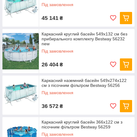
Під замовлення
45 141
₴
Каркасний круглий басейн 549x132 см без
прибирального комплекту Bestway 56232
new
Під замовлення
26 404
₴
Каркасний наземний басейн 549x274x122
см з пісочним фільтром Bestway 56256
Під замовлення
36 572
₴
Каркасний круглий басейн 366x122 см з
пісочним фільтром Bestway 56259
Під замовлення