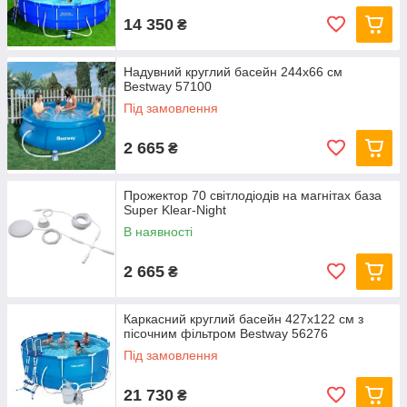
14 350
₴
Надувний круглий басейн 244х66 см
Bestway 57100
Під замовлення
2 665
₴
Прожектор 70 світлодіодів на магнітах база
Super Klear-Night
В наявності
2 665
₴
Каркасний круглий басейн 427x122 см з
пісочним фільтром Bestway 56276
Під замовлення
21 730
₴