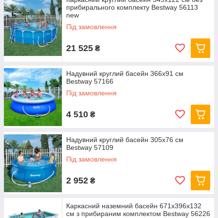
прибирального комплекту Bestway 56113
new
Під замовлення
21 525
₴
Надувний круглий басейн 366х91 см
Bestway 57166
Під замовлення
4 510
₴
Надувний круглий басейн 305х76 см
Bestway 57109
Під замовлення
2 952
₴
Каркасний наземний басейн 671x396x132
см з прибираним комплектом Bestway 56226