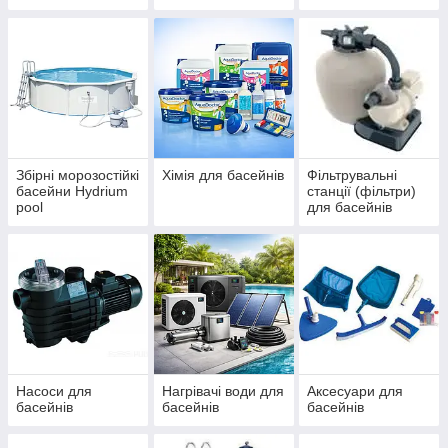
IBIZA, ДБЖ
басейнів Azuro та
(ЧЕХІЯ)
Ibiza
Збірні морозостійкі
Хімія для басейнів
Фільтрувальні
басейни Hydrium
станції (фільтри)
pool
для басейнів
Насоси для
Нагрівачі води для
Аксесуари для
басейнів
басейнів
басейнів