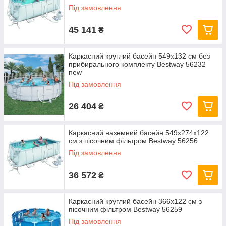
Під замовлення
45 141
₴
Каркасний круглий басейн 549x132 см без
прибирального комплекту Bestway 56232
new
Під замовлення
26 404
₴
Каркасний наземний басейн 549x274x122
см з пісочним фільтром Bestway 56256
Під замовлення
36 572
₴
Каркасний круглий басейн 366x122 см з
пісочним фільтром Bestway 56259
Під замовлення