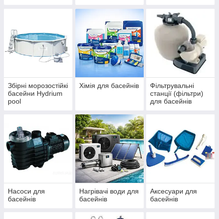
IBIZA, ДБЖ
басейнів Azuro та
(ЧЕХІЯ)
Ibiza
Збірні морозостійкі
Хімія для басейнів
Фільтрувальні
басейни Hydrium
станції (фільтри)
pool
для басейнів
Насоси для
Нагрівачі води для
Аксесуари для
басейнів
басейнів
басейнів