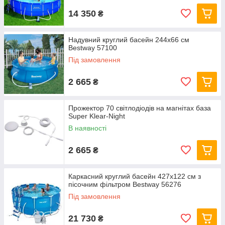
14 350
₴
Надувний круглий басейн 244х66 см
Bestway 57100
Під замовлення
2 665
₴
Прожектор 70 світлодіодів на магнітах база
Super Klear-Night
В наявності
2 665
₴
Каркасний круглий басейн 427x122 см з
пісочним фільтром Bestway 56276
Під замовлення
21 730
₴