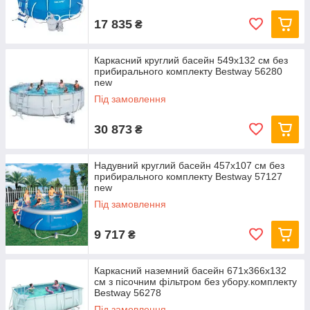
17 835
₴
Каркасний круглий басейн 549x132 см без
прибирального комплекту Bestway 56280
new
Під замовлення
30 873
₴
Надувний круглий басейн 457х107 см без
прибирального комплекту Bestway 57127
new
Під замовлення
9 717
₴
Каркасний наземний басейн 671x366x132
см з пісочним фільтром без убору.комплекту
Bestway 56278
Під замовлення