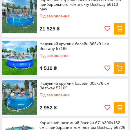
прибирального комплекту Bestway 56113
new
Під замовлення
21 525
₴
Надувний круглий басейн 366х91 см
Bestway 57166
Під замовлення
4 510
₴
Надувний круглий басейн 305х76 см
Bestway 57109
Під замовлення
2 952
₴
Каркасний наземний басейн 671x396x132
см з прибираним комплектом Bestway 56226