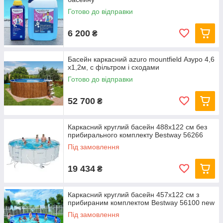
Готово до відправки
6 200
₴
Басейн каркасний azuro mountfield Азуро 4,6
х1,2м, c фільтром і сходами
Готово до відправки
52 700
₴
Каркасний круглий басейн 488x122 см без
прибирального комплекту Bestway 56266
Під замовлення
19 434
₴
Каркасний круглий басейн 457x122 см з
прибираним комплектом Bestway 56100 new
Під замовлення