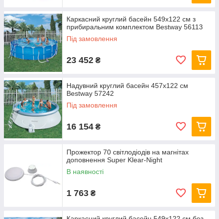
Каркасний круглий басейн 549x122 см з
прибиральним комплектом Bestway 56113
Під замовлення
23 452
₴
Надувний круглий басейн 457х122 см
Bestway 57242
Під замовлення
16 154
₴
Прожектор 70 світлодіодів на магнітах
доповнення Super Klear-Night
В наявності
1 763
₴
Каркасний круглий басейн 549x122 см без