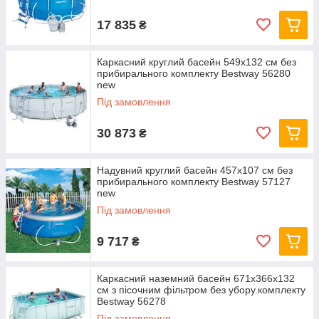
17 835
₴
Каркасний круглий басейн 549x132 см без
прибирального комплекту Bestway 56280
new
Під замовлення
30 873
₴
Надувний круглий басейн 457х107 см без
прибирального комплекту Bestway 57127
new
Під замовлення
9 717
₴
Каркасний наземний басейн 671x366x132
см з пісочним фільтром без убору.комплекту
Bestway 56278
Під замовлення