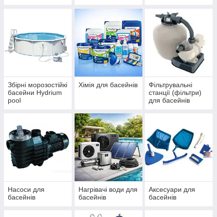
IBIZA, ДБЖ
басейнів Azuro та
(ЧЕХІЯ)
Ibiza
Збірні морозостійкі
Хімія для басейнів
Фільтрувальні
басейни Hydrium
станції (фільтри)
pool
для басейнів
Насоси для
Нагрівачі води для
Аксесуари для
басейнів
басейнів
басейнів