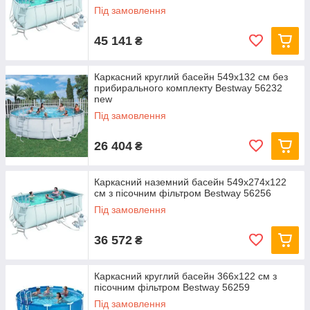
Під замовлення
45 141
₴
Каркасний круглий басейн 549x132 см без
прибирального комплекту Bestway 56232
new
Під замовлення
26 404
₴
Каркасний наземний басейн 549x274x122
см з пісочним фільтром Bestway 56256
Під замовлення
36 572
₴
Каркасний круглий басейн 366x122 см з
пісочним фільтром Bestway 56259
Під замовлення