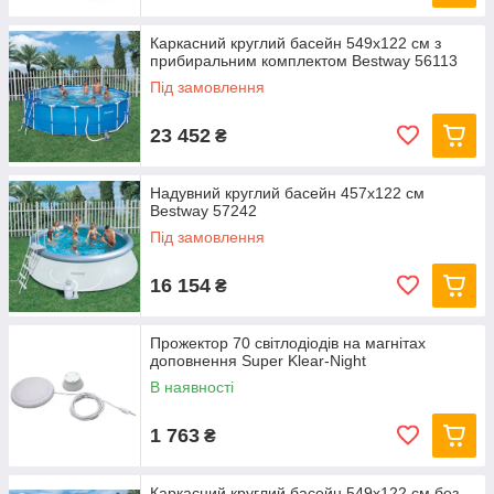
Каркасний круглий басейн 549x122 см з
прибиральним комплектом Bestway 56113
Під замовлення
23 452
₴
Надувний круглий басейн 457х122 см
Bestway 57242
Під замовлення
16 154
₴
Прожектор 70 світлодіодів на магнітах
доповнення Super Klear-Night
В наявності
1 763
₴
Каркасний круглий басейн 549x122 см без