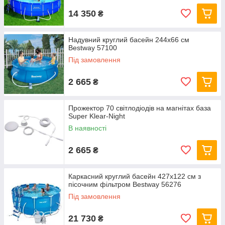
14 350
₴
Надувний круглий басейн 244х66 см
Bestway 57100
Під замовлення
2 665
₴
Прожектор 70 світлодіодів на магнітах база
Super Klear-Night
В наявності
2 665
₴
Каркасний круглий басейн 427x122 см з
пісочним фільтром Bestway 56276
Під замовлення
21 730
₴