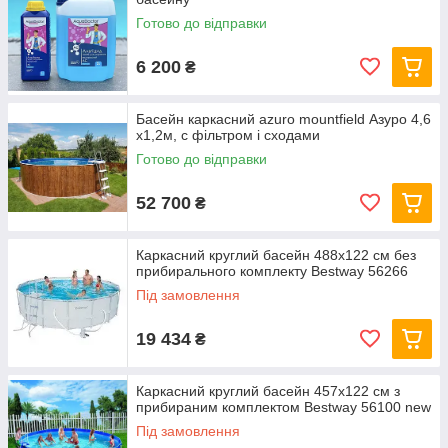
Готово до відправки
6 200
₴
Басейн каркасний azuro mountfield Азуро 4,6
х1,2м, c фільтром і сходами
Готово до відправки
52 700
₴
Каркасний круглий басейн 488x122 см без
прибирального комплекту Bestway 56266
Під замовлення
19 434
₴
Каркасний круглий басейн 457x122 см з
прибираним комплектом Bestway 56100 new
Під замовлення