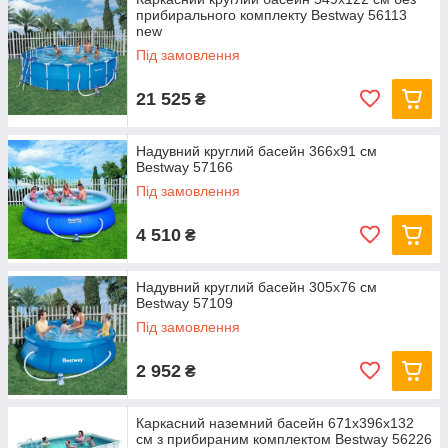
прибирального комплекту Bestway 56113
new
Під замовлення
21 525
₴
Надувний круглий басейн 366х91 см
Bestway 57166
Під замовлення
4 510
₴
Надувний круглий басейн 305х76 см
Bestway 57109
Під замовлення
2 952
₴
Каркасний наземний басейн 671x396x132
см з прибираним комплектом Bestway 56226