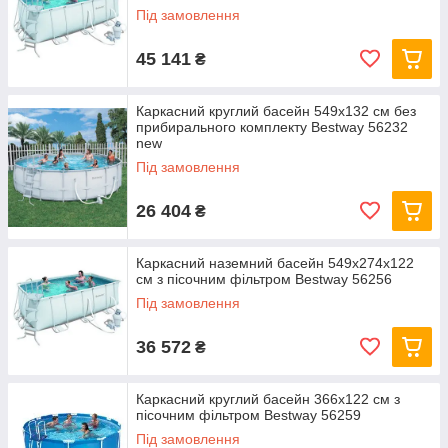
Під замовлення
45 141
₴
Каркасний круглий басейн 549x132 см без
прибирального комплекту Bestway 56232
new
Під замовлення
26 404
₴
Каркасний наземний басейн 549x274x122
см з пісочним фільтром Bestway 56256
Під замовлення
36 572
₴
Каркасний круглий басейн 366x122 см з
пісочним фільтром Bestway 56259
Під замовлення