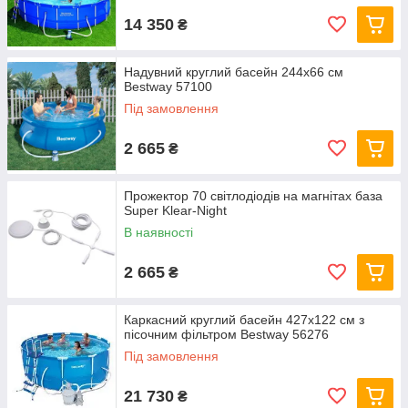
14 350
₴
Надувний круглий басейн 244х66 см
Bestway 57100
Під замовлення
2 665
₴
Прожектор 70 світлодіодів на магнітах база
Super Klear-Night
В наявності
2 665
₴
Каркасний круглий басейн 427x122 см з
пісочним фільтром Bestway 56276
Під замовлення
21 730
₴