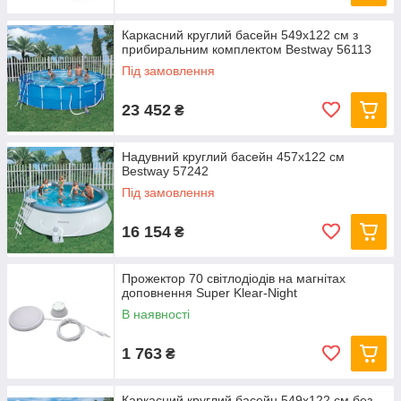
Каркасний круглий басейн 549x122 см з
прибиральним комплектом Bestway 56113
Під замовлення
23 452
₴
Надувний круглий басейн 457х122 см
Bestway 57242
Під замовлення
16 154
₴
Прожектор 70 світлодіодів на магнітах
доповнення Super Klear-Night
В наявності
1 763
₴
Каркасний круглий басейн 549x122 см без