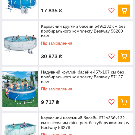
17 835
₴
Каркасний круглий басейн 549x132 см без
прибирального комплекту Bestway 56280
new
Під замовлення
30 873
₴
Надувний круглий басейн 457х107 см без
прибирального комплекту Bestway 57127
new
Під замовлення
9 717
₴
Каркасний наземний басейн 671x366x132
см з пісочним фільтром без убору.комплекту
Bestway 56278
Під замовлення