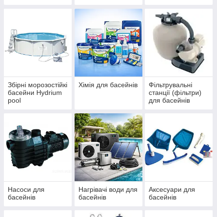
IBIZA, ДБЖ
басейнів Azuro та
(ЧЕХІЯ)
Ibiza
Збірні морозостійкі
Хімія для басейнів
Фільтрувальні
басейни Hydrium
станції (фільтри)
pool
для басейнів
Насоси для
Нагрівачі води для
Аксесуари для
басейнів
басейнів
басейнів