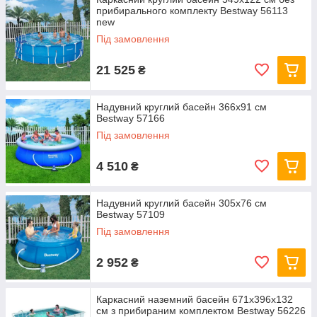
прибирального комплекту Bestway 56113
new
Під замовлення
21 525
₴
Надувний круглий басейн 366х91 см
Bestway 57166
Під замовлення
4 510
₴
Надувний круглий басейн 305х76 см
Bestway 57109
Під замовлення
2 952
₴
Каркасний наземний басейн 671x396x132
см з прибираним комплектом Bestway 56226