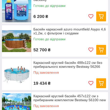
Готово до відправки
6 200
₴
Басейн каркасний azuro mountfield Азуро 4,6
х1,2м, c фільтром і сходами
Готово до відправки
52 700
₴
Каркасний круглий басейн 488x122 см без
прибирального комплекту Bestway 56266
Під замовлення
19 434
₴
Каркасний круглий басейн 457x122 см з
прибираним комплектом Bestway 56100 new
Під замовлення