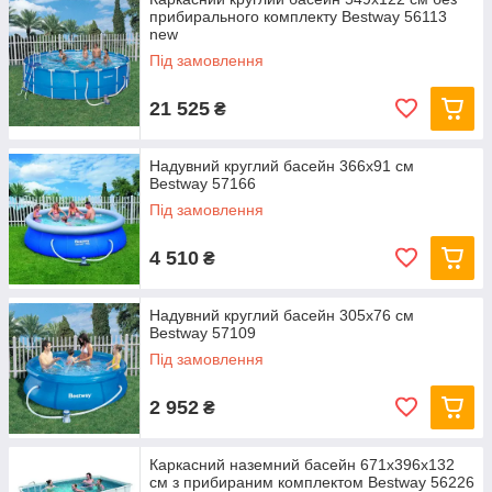
прибирального комплекту Bestway 56113
new
Під замовлення
21 525
₴
Надувний круглий басейн 366х91 см
Bestway 57166
Під замовлення
4 510
₴
Надувний круглий басейн 305х76 см
Bestway 57109
Під замовлення
2 952
₴
Каркасний наземний басейн 671x396x132
см з прибираним комплектом Bestway 56226