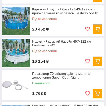
Каркасний круглий басейн 549x122 см з
прибиральним комплектом Bestway 56113
Під замовлення
23 452
₴
Надувний круглий басейн 457х122 см
Bestway 57242
Під замовлення
16 154
₴
Прожектор 70 світлодіодів на магнітах
доповнення Super Klear-Night
В наявності
1 763
₴
Каркасний круглий басейн 549x122 см без