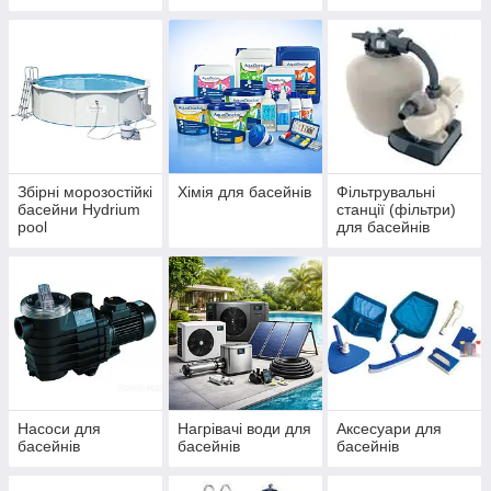
IBIZA, ДБЖ
басейнів Azuro та
(ЧЕХІЯ)
Ibiza
Збірні морозостійкі
Хімія для басейнів
Фільтрувальні
басейни Hydrium
станції (фільтри)
pool
для басейнів
Насоси для
Нагрівачі води для
Аксесуари для
басейнів
басейнів
басейнів