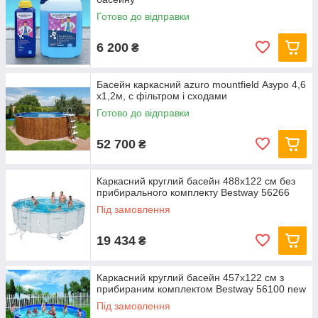
Готово до відправки
6 200
₴
Басейн каркасний azuro mountfield Азуро 4,6
х1,2м, c фільтром і сходами
Готово до відправки
52 700
₴
Каркасний круглий басейн 488x122 см без
прибирального комплекту Bestway 56266
Під замовлення
19 434
₴
Каркасний круглий басейн 457x122 см з
прибираним комплектом Bestway 56100 new
Під замовлення