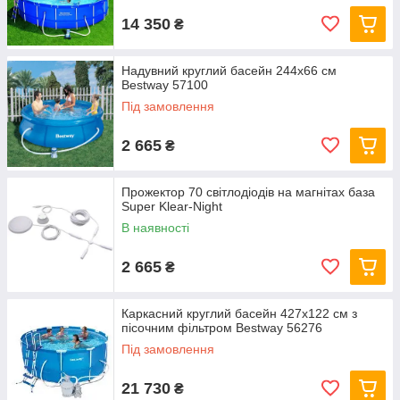
14 350
₴
Надувний круглий басейн 244х66 см
Bestway 57100
Під замовлення
2 665
₴
Прожектор 70 світлодіодів на магнітах база
Super Klear-Night
В наявності
2 665
₴
Каркасний круглий басейн 427x122 см з
пісочним фільтром Bestway 56276
Під замовлення
21 730
₴