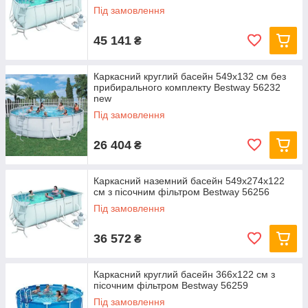
Під замовлення
45 141
₴
Каркасний круглий басейн 549x132 см без
прибирального комплекту Bestway 56232
new
Під замовлення
26 404
₴
Каркасний наземний басейн 549x274x122
см з пісочним фільтром Bestway 56256
Під замовлення
36 572
₴
Каркасний круглий басейн 366x122 см з
пісочним фільтром Bestway 56259
Під замовлення