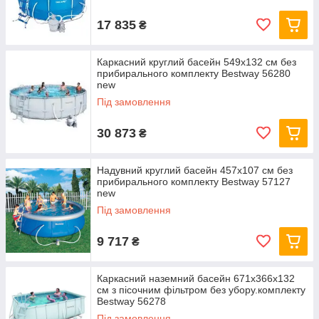
17 835
₴
Каркасний круглий басейн 549x132 см без
прибирального комплекту Bestway 56280
new
Під замовлення
30 873
₴
Надувний круглий басейн 457х107 см без
прибирального комплекту Bestway 57127
new
Під замовлення
9 717
₴
Каркасний наземний басейн 671x366x132
см з пісочним фільтром без убору.комплекту
Bestway 56278
Під замовлення