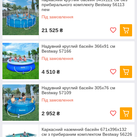
прибирального комплекту Bestway 56113
new
Під замовлення
21 525
₴
Надувний круглий басейн 366х91 см
Bestway 57166
Під замовлення
4 510
₴
Надувний круглий басейн 305х76 см
Bestway 57109
Під замовлення
2 952
₴
Каркасний наземний басейн 671x396x132
см з прибираним комплектом Bestway 56226