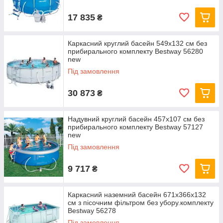
17 835
₴
Каркасний круглий басейн 549x132 см без
прибирального комплекту Bestway 56280
new
Під замовлення
30 873
₴
Надувний круглий басейн 457х107 см без
прибирального комплекту Bestway 57127
new
Під замовлення
9 717
₴
Каркасний наземний басейн 671x366x132
см з пісочним фільтром без убору.комплекту
Bestway 56278
Під замовлення