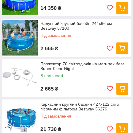
14 350
₴
Надувний круглий басейн 244х66 см
Bestway 57100
Під замовлення
2 665
₴
Прожектор 70 світлодіодів на магнітах база
Super Klear-Night
В наявності
2 665
₴
Каркасний круглий басейн 427x122 см з
пісочним фільтром Bestway 56276
Під замовлення
21 730
₴