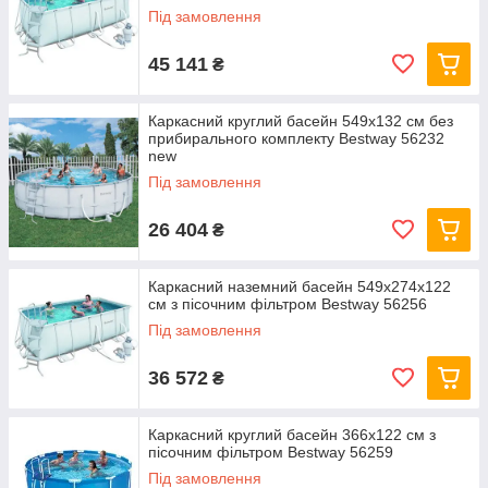
Під замовлення
45 141
₴
Каркасний круглий басейн 549x132 см без
прибирального комплекту Bestway 56232
new
Під замовлення
26 404
₴
Каркасний наземний басейн 549x274x122
см з пісочним фільтром Bestway 56256
Під замовлення
36 572
₴
Каркасний круглий басейн 366x122 см з
пісочним фільтром Bestway 56259
Під замовлення