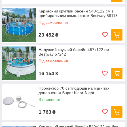
Каркасний круглий басейн 549x122 см з
прибиральним комплектом Bestway 56113
Під замовлення
23 452
₴
Надувний круглий басейн 457х122 см
Bestway 57242
Під замовлення
16 154
₴
Прожектор 70 світлодіодів на магнітах
доповнення Super Klear-Night
В наявності
1 763
₴
Каркасний круглий басейн 549x122 см без