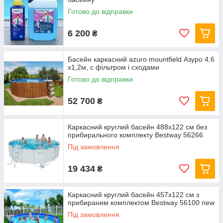
Готово до відправки
6 200
₴
Басейн каркасний azuro mountfield Азуро 4,6
х1,2м, c фільтром і сходами
Готово до відправки
52 700
₴
Каркасний круглий басейн 488x122 см без
прибирального комплекту Bestway 56266
Під замовлення
19 434
₴
Каркасний круглий басейн 457x122 см з
прибираним комплектом Bestway 56100 new
Під замовлення