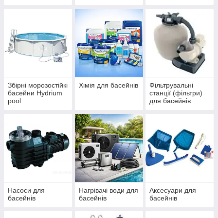
IBIZA, ДБЖ
басейнів Azuro та
(ЧЕХІЯ)
Ibiza
Збірні морозостійкі
Хімія для басейнів
Фільтрувальні
басейни Hydrium
станції (фільтри)
pool
для басейнів
Насоси для
Нагрівачі води для
Аксесуари для
басейнів
басейнів
басейнів