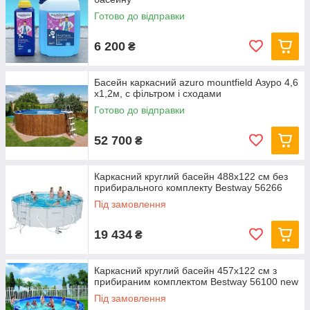
Готово до відправки
6 200
₴
Басейн каркасний azuro mountfield Азуро 4,6
х1,2м, c фільтром і сходами
Готово до відправки
52 700
₴
Каркасний круглий басейн 488x122 см без
прибирального комплекту Bestway 56266
Під замовлення
19 434
₴
Каркасний круглий басейн 457x122 см з
прибираним комплектом Bestway 56100 new
Під замовлення