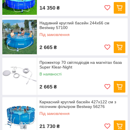
14 350
₴
Надувний круглий басейн 244х66 см
Bestway 57100
Під замовлення
2 665
₴
Прожектор 70 світлодіодів на магнітах база
Super Klear-Night
В наявності
2 665
₴
Каркасний круглий басейн 427x122 см з
пісочним фільтром Bestway 56276
Під замовлення
21 730
₴