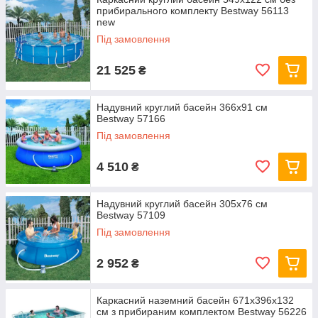
прибирального комплекту Bestway 56113
new
Під замовлення
21 525
₴
Надувний круглий басейн 366х91 см
Bestway 57166
Під замовлення
4 510
₴
Надувний круглий басейн 305х76 см
Bestway 57109
Під замовлення
2 952
₴
Каркасний наземний басейн 671x396x132
см з прибираним комплектом Bestway 56226