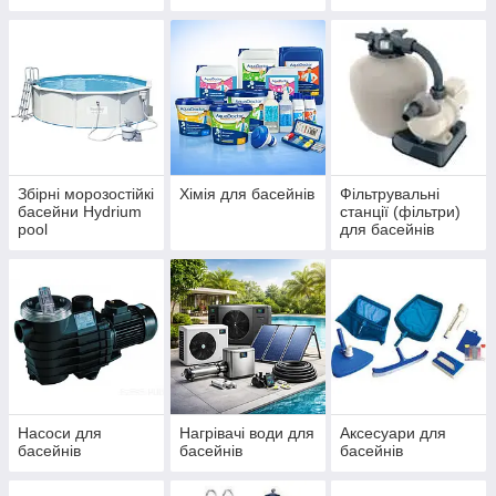
IBIZA, ДБЖ
басейнів Azuro та
(ЧЕХІЯ)
Ibiza
Збірні морозостійкі
Хімія для басейнів
Фільтрувальні
басейни Hydrium
станції (фільтри)
pool
для басейнів
Насоси для
Нагрівачі води для
Аксесуари для
басейнів
басейнів
басейнів