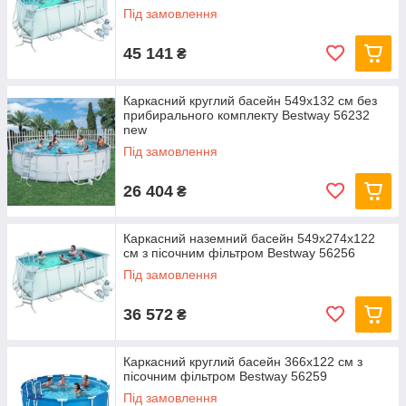
Під замовлення
45 141
₴
Каркасний круглий басейн 549x132 см без
прибирального комплекту Bestway 56232
new
Під замовлення
26 404
₴
Каркасний наземний басейн 549x274x122
см з пісочним фільтром Bestway 56256
Під замовлення
36 572
₴
Каркасний круглий басейн 366x122 см з
пісочним фільтром Bestway 56259
Під замовлення