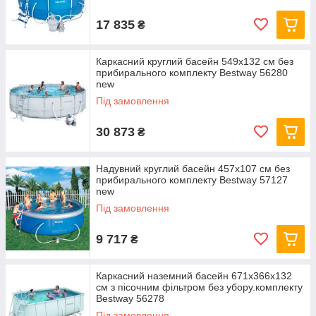
17 835
₴
Каркасний круглий басейн 549x132 см без
прибирального комплекту Bestway 56280
new
Під замовлення
30 873
₴
Надувний круглий басейн 457х107 см без
прибирального комплекту Bestway 57127
new
Під замовлення
9 717
₴
Каркасний наземний басейн 671x366x132
см з пісочним фільтром без убору.комплекту
Bestway 56278
Під замовлення