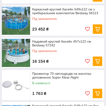
Каркасний круглий басейн 549x122 см з
прибиральним комплектом Bestway 56113
Під замовлення
23 452
₴
Надувний круглий басейн 457х122 см
Bestway 57242
Під замовлення
16 154
₴
Прожектор 70 світлодіодів на магнітах
доповнення Super Klear-Night
В наявності
1 763
₴
Каркасний круглий басейн 549x122 см без