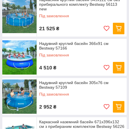
прибирального комплекту Bestway 56113
new
Під замовлення
21 525
₴
Надувний круглий басейн 366х91 см
Bestway 57166
Під замовлення
4 510
₴
Надувний круглий басейн 305х76 см
Bestway 57109
Під замовлення
2 952
₴
Каркасний наземний басейн 671x396x132
см з прибираним комплектом Bestway 56226