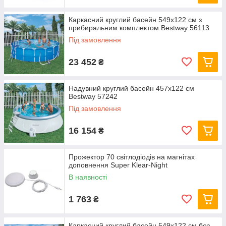
Каркасний круглий басейн 549x122 см з
прибиральним комплектом Bestway 56113
Під замовлення
23 452
₴
Надувний круглий басейн 457х122 см
Bestway 57242
Під замовлення
16 154
₴
Прожектор 70 світлодіодів на магнітах
доповнення Super Klear-Night
В наявності
1 763
₴
Каркасний круглий басейн 549x122 см без