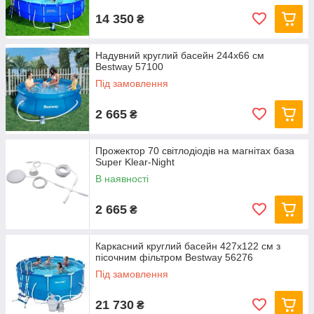
14 350
₴
Надувний круглий басейн 244х66 см
Bestway 57100
Під замовлення
2 665
₴
Прожектор 70 світлодіодів на магнітах база
Super Klear-Night
В наявності
2 665
₴
Каркасний круглий басейн 427x122 см з
пісочним фільтром Bestway 56276
Під замовлення
21 730
₴