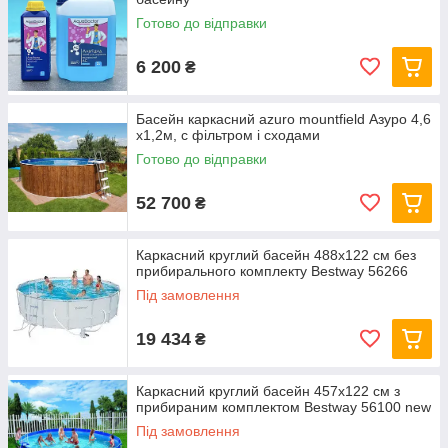
Готово до відправки
6 200
₴
Басейн каркасний azuro mountfield Азуро 4,6
х1,2м, c фільтром і сходами
Готово до відправки
52 700
₴
Каркасний круглий басейн 488x122 см без
прибирального комплекту Bestway 56266
Під замовлення
19 434
₴
Каркасний круглий басейн 457x122 см з
прибираним комплектом Bestway 56100 new
Під замовлення