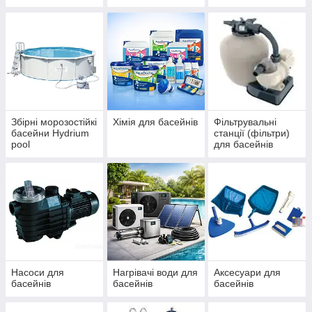
IBIZA, ДБЖ
басейнів Azuro та
(ЧЕХІЯ)
Ibiza
Збірні морозостійкі
Хімія для басейнів
Фільтрувальні
басейни Hydrium
станції (фільтри)
pool
для басейнів
Насоси для
Нагрівачі води для
Аксесуари для
басейнів
басейнів
басейнів