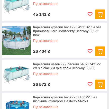
Під замовлення
45 141
₴
Каркасний круглий басейн 549x132 см без
прибирального комплекту Bestway 56232
new
Під замовлення
26 404
₴
Каркасний наземний басейн 549x274x122
см з пісочним фільтром Bestway 56256
Під замовлення
36 572
₴
Каркасний круглий басейн 366x122 см з
пісочним фільтром Bestway 56259
Під замовлення