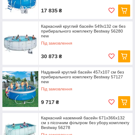
17 835
₴
Каркасний круглий басейн 549x132 см без
прибирального комплекту Bestway 56280
new
Під замовлення
30 873
₴
Надувний круглий басейн 457х107 см без
прибирального комплекту Bestway 57127
new
Під замовлення
9 717
₴
Каркасний наземний басейн 671x366x132
см з пісочним фільтром без убору.комплекту
Bestway 56278
Під замовлення