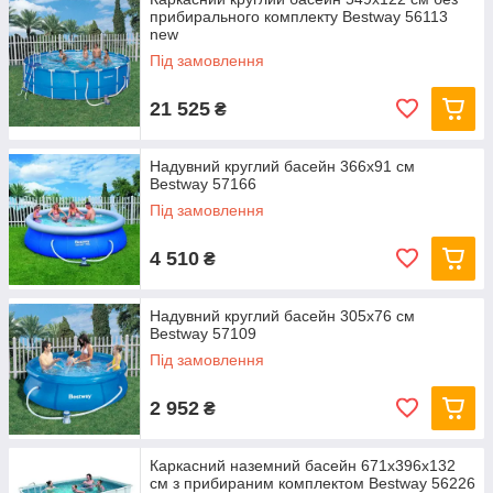
прибирального комплекту Bestway 56113
new
Під замовлення
21 525
₴
Надувний круглий басейн 366х91 см
Bestway 57166
Під замовлення
4 510
₴
Надувний круглий басейн 305х76 см
Bestway 57109
Під замовлення
2 952
₴
Каркасний наземний басейн 671x396x132
см з прибираним комплектом Bestway 56226