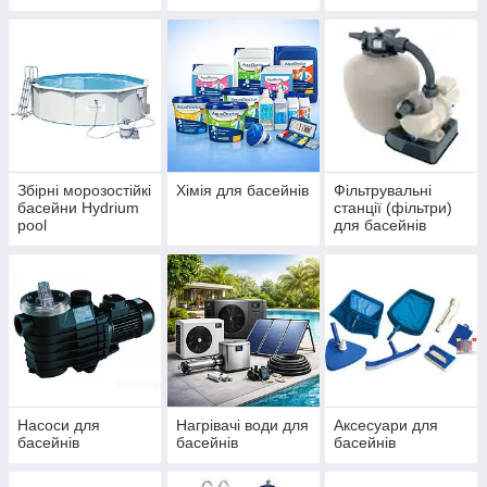
IBIZA, ДБЖ
басейнів Azuro та
(ЧЕХІЯ)
Ibiza
Збірні морозостійкі
Хімія для басейнів
Фільтрувальні
басейни Hydrium
станції (фільтри)
pool
для басейнів
Насоси для
Нагрівачі води для
Аксесуари для
басейнів
басейнів
басейнів