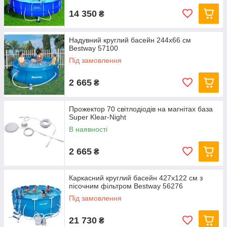
14 350
₴
Надувний круглий басейн 244х66 см
Bestway 57100
Під замовлення
2 665
₴
Прожектор 70 світлодіодів на магнітах база
Super Klear-Night
В наявності
2 665
₴
Каркасний круглий басейн 427x122 см з
пісочним фільтром Bestway 56276
Під замовлення
21 730
₴