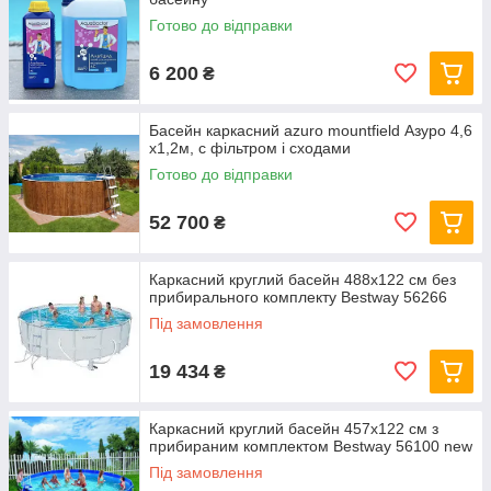
Готово до відправки
6 200
₴
Басейн каркасний azuro mountfield Азуро 4,6
х1,2м, c фільтром і сходами
Готово до відправки
52 700
₴
Каркасний круглий басейн 488x122 см без
прибирального комплекту Bestway 56266
Під замовлення
19 434
₴
Каркасний круглий басейн 457x122 см з
прибираним комплектом Bestway 56100 new
Під замовлення