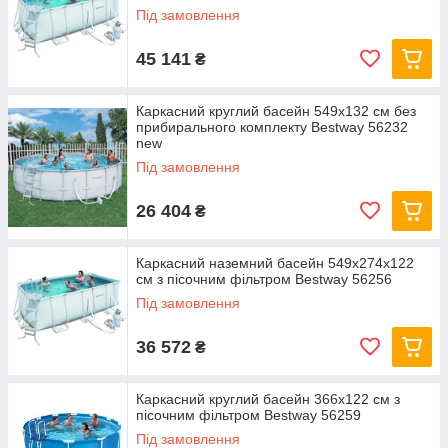
Під замовлення
45 141
₴
Каркасний круглий басейн 549x132 см без
прибирального комплекту Bestway 56232
new
Під замовлення
26 404
₴
Каркасний наземний басейн 549x274x122
см з пісочним фільтром Bestway 56256
Під замовлення
36 572
₴
Каркасний круглий басейн 366x122 см з
пісочним фільтром Bestway 56259
Під замовлення