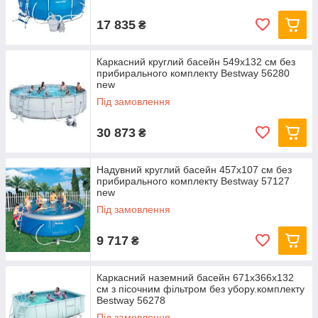
17 835
₴
Каркасний круглий басейн 549x132 см без
прибирального комплекту Bestway 56280
new
Під замовлення
30 873
₴
Надувний круглий басейн 457х107 см без
прибирального комплекту Bestway 57127
new
Під замовлення
9 717
₴
Каркасний наземний басейн 671x366x132
см з пісочним фільтром без убору.комплекту
Bestway 56278
Під замовлення