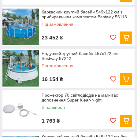
Каркасний круглий басейн 549x122 см з
прибиральним комплектом Bestway 56113
Під замовлення
23 452
₴
Надувний круглий басейн 457х122 см
Bestway 57242
Під замовлення
16 154
₴
Прожектор 70 світлодіодів на магнітах
доповнення Super Klear-Night
В наявності
1 763
₴
Каркасний круглий басейн 549x122 см без