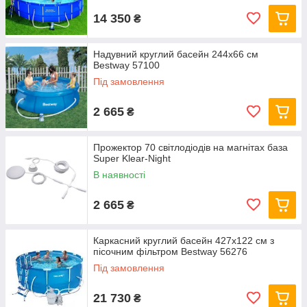
14 350
₴
Надувний круглий басейн 244х66 см
Bestway 57100
Під замовлення
2 665
₴
Прожектор 70 світлодіодів на магнітах база
Super Klear-Night
В наявності
2 665
₴
Каркасний круглий басейн 427x122 см з
пісочним фільтром Bestway 56276
Під замовлення
21 730
₴