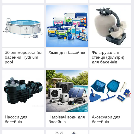
IBIZA, ДБЖ
басейнів Azuro та
(ЧЕХІЯ)
Ibiza
Збірні морозостійкі
Хімія для басейнів
Фільтрувальні
басейни Hydrium
станції (фільтри)
pool
для басейнів
Насоси для
Нагрівачі води для
Аксесуари для
басейнів
басейнів
басейнів