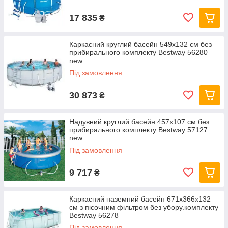
17 835
₴
Каркасний круглий басейн 549x132 см без
прибирального комплекту Bestway 56280
new
Під замовлення
30 873
₴
Надувний круглий басейн 457х107 см без
прибирального комплекту Bestway 57127
new
Під замовлення
9 717
₴
Каркасний наземний басейн 671x366x132
см з пісочним фільтром без убору.комплекту
Bestway 56278
Під замовлення