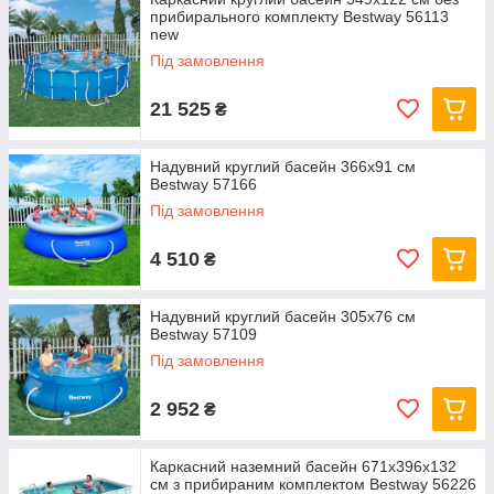
прибирального комплекту Bestway 56113
new
Під замовлення
21 525
₴
Надувний круглий басейн 366х91 см
Bestway 57166
Під замовлення
4 510
₴
Надувний круглий басейн 305х76 см
Bestway 57109
Під замовлення
2 952
₴
Каркасний наземний басейн 671x396x132
см з прибираним комплектом Bestway 56226