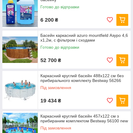
Готово до відправки
6 200
₴
Басейн каркасний azuro mountfield Азуро 4,6
х1,2м, c фільтром і сходами
Готово до відправки
52 700
₴
Каркасний круглий басейн 488x122 см без
прибирального комплекту Bestway 56266
Під замовлення
19 434
₴
Каркасний круглий басейн 457x122 см з
прибираним комплектом Bestway 56100 new
Під замовлення