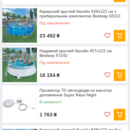
Каркасний круглий басейн 549x122 см з
прибиральним комплектом Bestway 56113
Під замовлення
23 452
₴
Надувний круглий басейн 457х122 см
Bestway 57242
Під замовлення
16 154
₴
Прожектор 70 світлодіодів на магнітах
доповнення Super Klear-Night
В наявності
1 763
₴
Каркасний круглий басейн 549x122 см без