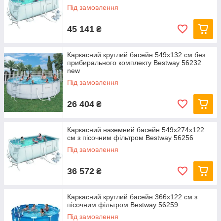
Під замовлення
45 141
₴
Каркасний круглий басейн 549x132 см без
прибирального комплекту Bestway 56232
new
Під замовлення
26 404
₴
Каркасний наземний басейн 549x274x122
см з пісочним фільтром Bestway 56256
Під замовлення
36 572
₴
Каркасний круглий басейн 366x122 см з
пісочним фільтром Bestway 56259
Під замовлення