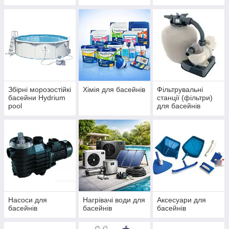
IBIZA, ДБЖ
басейнів Azuro та
(ЧЕХІЯ)
Ibiza
Збірні морозостійкі
Хімія для басейнів
Фільтрувальні
басейни Hydrium
станції (фільтри)
pool
для басейнів
Насоси для
Нагрівачі води для
Аксесуари для
басейнів
басейнів
басейнів