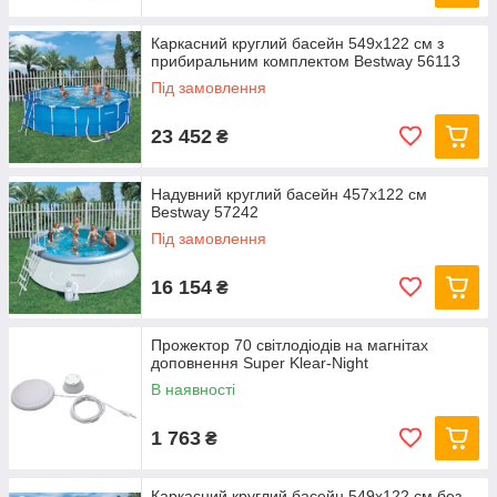
Каркасний круглий басейн 549x122 см з
прибиральним комплектом Bestway 56113
Під замовлення
23 452
₴
Надувний круглий басейн 457х122 см
Bestway 57242
Під замовлення
16 154
₴
Прожектор 70 світлодіодів на магнітах
доповнення Super Klear-Night
В наявності
1 763
₴
Каркасний круглий басейн 549x122 см без