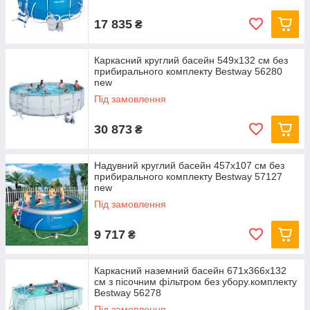
17 835
₴
Каркасний круглий басейн 549x132 см без
прибирального комплекту Bestway 56280
new
Під замовлення
30 873
₴
Надувний круглий басейн 457х107 см без
прибирального комплекту Bestway 57127
new
Під замовлення
9 717
₴
Каркасний наземний басейн 671x366x132
см з пісочним фільтром без убору.комплекту
Bestway 56278
Під замовлення