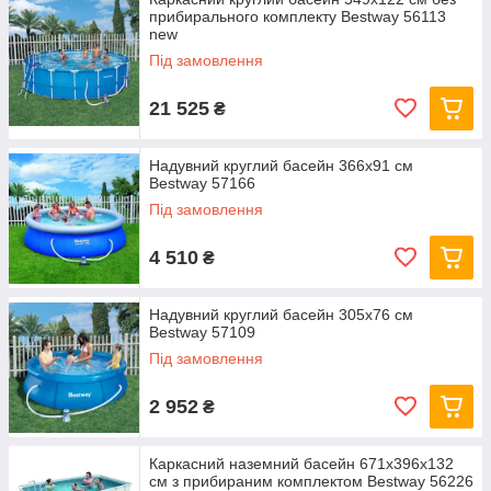
прибирального комплекту Bestway 56113
new
Під замовлення
21 525
₴
Надувний круглий басейн 366х91 см
Bestway 57166
Під замовлення
4 510
₴
Надувний круглий басейн 305х76 см
Bestway 57109
Під замовлення
2 952
₴
Каркасний наземний басейн 671x396x132
см з прибираним комплектом Bestway 56226