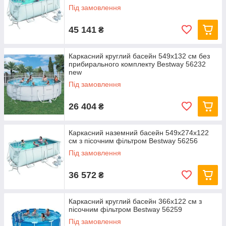
Під замовлення
45 141
₴
Каркасний круглий басейн 549x132 см без
прибирального комплекту Bestway 56232
new
Під замовлення
26 404
₴
Каркасний наземний басейн 549x274x122
см з пісочним фільтром Bestway 56256
Під замовлення
36 572
₴
Каркасний круглий басейн 366x122 см з
пісочним фільтром Bestway 56259
Під замовлення