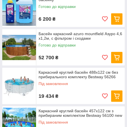
Готово до відправки
6 200
₴
Басейн каркасний azuro mountfield Азуро 4,6
х1,2м, c фільтром і сходами
Готово до відправки
52 700
₴
Каркасний круглий басейн 488x122 см без
прибирального комплекту Bestway 56266
Під замовлення
19 434
₴
Каркасний круглий басейн 457x122 см з
прибираним комплектом Bestway 56100 new
Під замовлення