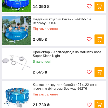
14 350
₴
Надувний круглий басейн 244х66 см
Bestway 57100
Під замовлення
2 665
₴
Прожектор 70 світлодіодів на магнітах база
Super Klear-Night
В наявності
2 665
₴
Каркасний круглий басейн 427x122 см з
пісочним фільтром Bestway 56276
Під замовлення
21 730
₴