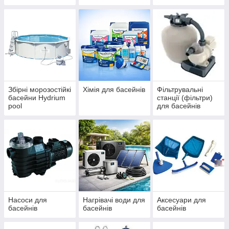
IBIZA, ДБЖ
басейнів Azuro та
(ЧЕХІЯ)
Ibiza
Збірні морозостійкі
Хімія для басейнів
Фільтрувальні
басейни Hydrium
станції (фільтри)
pool
для басейнів
Насоси для
Нагрівачі води для
Аксесуари для
басейнів
басейнів
басейнів