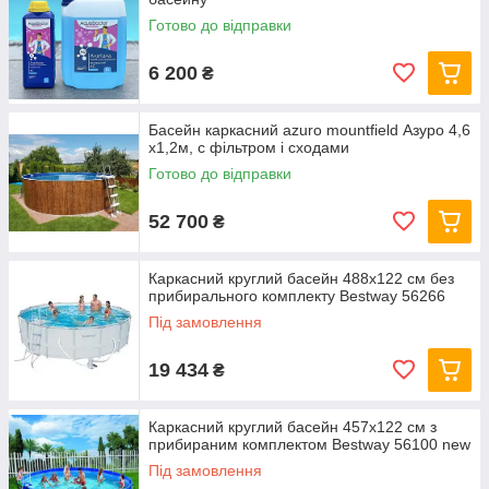
Готово до відправки
6 200
₴
Басейн каркасний azuro mountfield Азуро 4,6
х1,2м, c фільтром і сходами
Готово до відправки
52 700
₴
Каркасний круглий басейн 488x122 см без
прибирального комплекту Bestway 56266
Під замовлення
19 434
₴
Каркасний круглий басейн 457x122 см з
прибираним комплектом Bestway 56100 new
Під замовлення