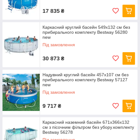
17 835
₴
Каркасний круглий басейн 549x132 см без
прибирального комплекту Bestway 56280
new
Під замовлення
30 873
₴
Надувний круглий басейн 457х107 см без
прибирального комплекту Bestway 57127
new
Під замовлення
9 717
₴
Каркасний наземний басейн 671x366x132
см з пісочним фільтром без убору.комплекту
Bestway 56278
Під замовлення