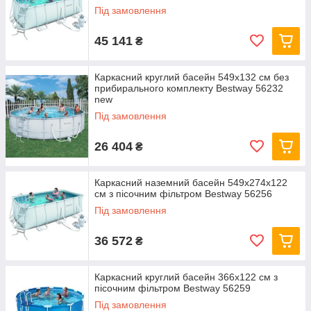
Під замовлення
45 141
₴
Каркасний круглий басейн 549x132 см без
прибирального комплекту Bestway 56232
new
Під замовлення
26 404
₴
Каркасний наземний басейн 549x274x122
см з пісочним фільтром Bestway 56256
Під замовлення
36 572
₴
Каркасний круглий басейн 366x122 см з
пісочним фільтром Bestway 56259
Під замовлення