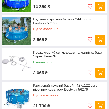
14 350
₴
Надувний круглий басейн 244х66 см
Bestway 57100
Під замовлення
2 665
₴
Прожектор 70 світлодіодів на магнітах база
Super Klear-Night
В наявності
2 665
₴
Каркасний круглий басейн 427x122 см з
пісочним фільтром Bestway 56276
Під замовлення
21 730
₴