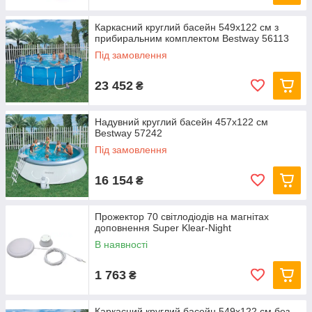
Каркасний круглий басейн 549x122 см з
прибиральним комплектом Bestway 56113
Під замовлення
23 452
₴
Надувний круглий басейн 457х122 см
Bestway 57242
Під замовлення
16 154
₴
Прожектор 70 світлодіодів на магнітах
доповнення Super Klear-Night
В наявності
1 763
₴
Каркасний круглий басейн 549x122 см без