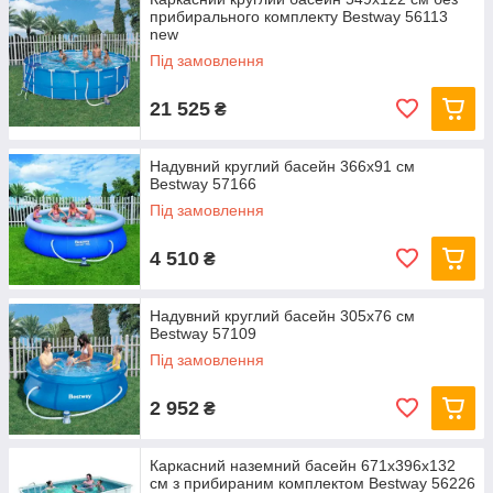
прибирального комплекту Bestway 56113
new
Під замовлення
21 525
₴
Надувний круглий басейн 366х91 см
Bestway 57166
Під замовлення
4 510
₴
Надувний круглий басейн 305х76 см
Bestway 57109
Під замовлення
2 952
₴
Каркасний наземний басейн 671x396x132
см з прибираним комплектом Bestway 56226