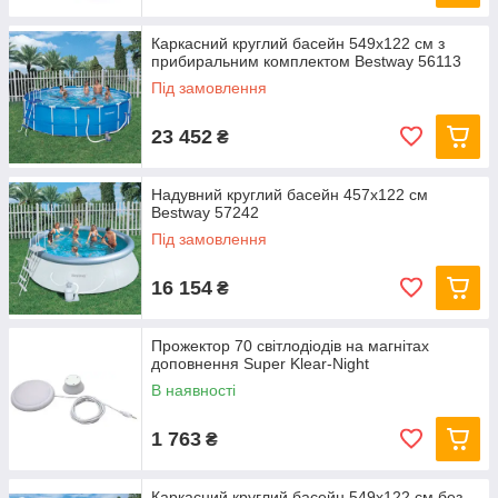
Каркасний круглий басейн 549x122 см з
прибиральним комплектом Bestway 56113
Під замовлення
23 452
₴
Надувний круглий басейн 457х122 см
Bestway 57242
Під замовлення
16 154
₴
Прожектор 70 світлодіодів на магнітах
доповнення Super Klear-Night
В наявності
1 763
₴
Каркасний круглий басейн 549x122 см без