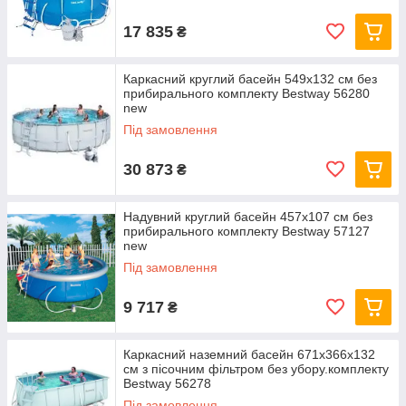
17 835
₴
Каркасний круглий басейн 549x132 см без
прибирального комплекту Bestway 56280
new
Під замовлення
30 873
₴
Надувний круглий басейн 457х107 см без
прибирального комплекту Bestway 57127
new
Під замовлення
9 717
₴
Каркасний наземний басейн 671x366x132
см з пісочним фільтром без убору.комплекту
Bestway 56278
Під замовлення