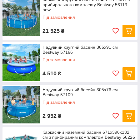
прибирального комплекту Bestway 56113
new
Під замовлення
21 525
₴
Надувний круглий басейн 366х91 см
Bestway 57166
Під замовлення
4 510
₴
Надувний круглий басейн 305х76 см
Bestway 57109
Під замовлення
2 952
₴
Каркасний наземний басейн 671x396x132
см з прибираним комплектом Bestway 56226