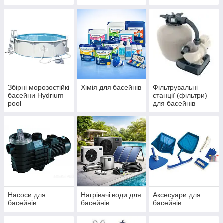
IBIZA, ДБЖ
басейнів Azuro та
(ЧЕХІЯ)
Ibiza
Збірні морозостійкі
Хімія для басейнів
Фільтрувальні
басейни Hydrium
станції (фільтри)
pool
для басейнів
Насоси для
Нагрівачі води для
Аксесуари для
басейнів
басейнів
басейнів