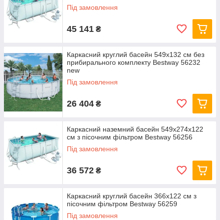
Під замовлення
45 141
₴
Каркасний круглий басейн 549x132 см без
прибирального комплекту Bestway 56232
new
Під замовлення
26 404
₴
Каркасний наземний басейн 549x274x122
см з пісочним фільтром Bestway 56256
Під замовлення
36 572
₴
Каркасний круглий басейн 366x122 см з
пісочним фільтром Bestway 56259
Під замовлення