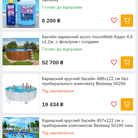
Готово до відправки
6 200
₴
Басейн каркасний azuro mountfield Азуро 4,6
х1,2м, c фільтром і сходами
Готово до відправки
52 700
₴
Каркасний круглий басейн 488x122 см без
прибирального комплекту Bestway 56266
Під замовлення
19 434
₴
Каркасний круглий басейн 457x122 см з
прибираним комплектом Bestway 56100 new
Під замовлення