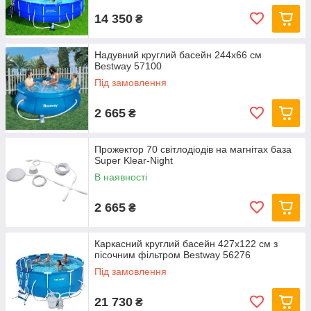
14 350
₴
Надувний круглий басейн 244х66 см
Bestway 57100
Під замовлення
2 665
₴
Прожектор 70 світлодіодів на магнітах база
Super Klear-Night
В наявності
2 665
₴
Каркасний круглий басейн 427x122 см з
пісочним фільтром Bestway 56276
Під замовлення
21 730
₴