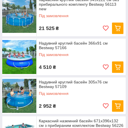
прибирального комплекту Bestway 56113
new
Під замовлення
21 525
₴
Надувний круглий басейн 366х91 см
Bestway 57166
Під замовлення
4 510
₴
Надувний круглий басейн 305х76 см
Bestway 57109
Під замовлення
2 952
₴
Каркасний наземний басейн 671x396x132
см з прибираним комплектом Bestway 56226