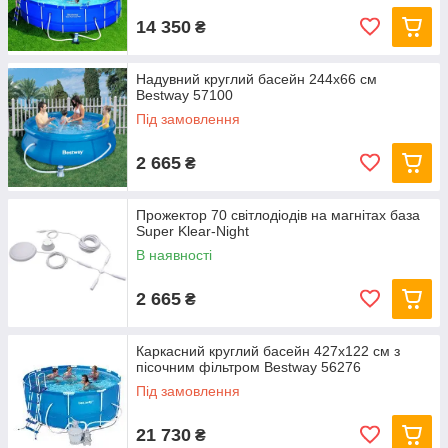
14 350
₴
Надувний круглий басейн 244х66 см
Bestway 57100
Під замовлення
2 665
₴
Прожектор 70 світлодіодів на магнітах база
Super Klear-Night
В наявності
2 665
₴
Каркасний круглий басейн 427x122 см з
пісочним фільтром Bestway 56276
Під замовлення
21 730
₴