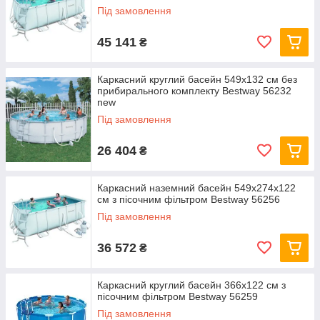
Під замовлення
45 141
₴
Каркасний круглий басейн 549x132 см без
прибирального комплекту Bestway 56232
new
Під замовлення
26 404
₴
Каркасний наземний басейн 549x274x122
см з пісочним фільтром Bestway 56256
Під замовлення
36 572
₴
Каркасний круглий басейн 366x122 см з
пісочним фільтром Bestway 56259
Під замовлення