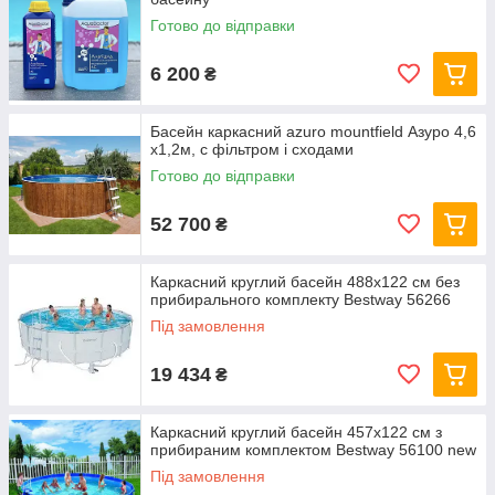
Готово до відправки
6 200
₴
Басейн каркасний azuro mountfield Азуро 4,6
х1,2м, c фільтром і сходами
Готово до відправки
52 700
₴
Каркасний круглий басейн 488x122 см без
прибирального комплекту Bestway 56266
Під замовлення
19 434
₴
Каркасний круглий басейн 457x122 см з
прибираним комплектом Bestway 56100 new
Під замовлення