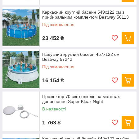
Каркасний круглий басейн 549x122 см з
прибиральним комплектом Bestway 56113
Під замовлення
23 452
₴
Надувний круглий басейн 457х122 см
Bestway 57242
Під замовлення
16 154
₴
Прожектор 70 світлодіодів на магнітах
доповнення Super Klear-Night
В наявності
1 763
₴
Каркасний круглий басейн 549x122 см без