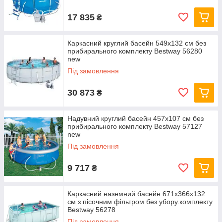
17 835
₴
Каркасний круглий басейн 549x132 см без
прибирального комплекту Bestway 56280
new
Під замовлення
30 873
₴
Надувний круглий басейн 457х107 см без
прибирального комплекту Bestway 57127
new
Під замовлення
9 717
₴
Каркасний наземний басейн 671x366x132
см з пісочним фільтром без убору.комплекту
Bestway 56278
Під замовлення