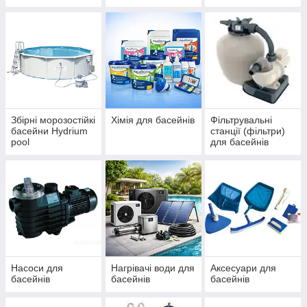
IBIZA, ДБЖ
басейнів Azuro та
(ЧЕХІЯ)
Ibiza
Збірні морозостійкі
Хімія для басейнів
Фільтрувальні
басейни Hydrium
станції (фільтри)
pool
для басейнів
Насоси для
Нагрівачі води для
Аксесуари для
басейнів
басейнів
басейнів