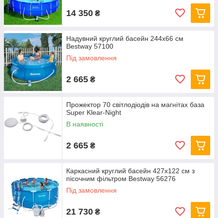
14 350
₴
Надувний круглий басейн 244х66 см
Bestway 57100
Під замовлення
2 665
₴
Прожектор 70 світлодіодів на магнітах база
Super Klear-Night
В наявності
2 665
₴
Каркасний круглий басейн 427x122 см з
пісочним фільтром Bestway 56276
Під замовлення
21 730
₴