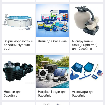
IBIZA, ДБЖ
басейнів Azuro та
(ЧЕХІЯ)
Ibiza
Збірні морозостійкі
Хімія для басейнів
Фільтрувальні
басейни Hydrium
станції (фільтри)
pool
для басейнів
Насоси для
Нагрівачі води для
Аксесуари для
басейнів
басейнів
басейнів