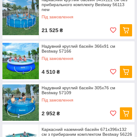
прибирального комплекту Bestway 56113
new
Під замовлення
21 525
₴
Надувний круглий басейн 366х91 см
Bestway 57166
Під замовлення
4 510
₴
Надувний круглий басейн 305х76 см
Bestway 57109
Під замовлення
2 952
₴
Каркасний наземний басейн 671x396x132
см з прибираним комплектом Bestway 56226