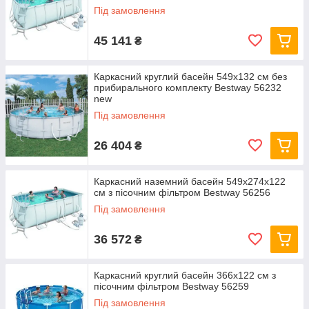
Під замовлення
45 141
₴
Каркасний круглий басейн 549x132 см без
прибирального комплекту Bestway 56232
new
Під замовлення
26 404
₴
Каркасний наземний басейн 549x274x122
см з пісочним фільтром Bestway 56256
Під замовлення
36 572
₴
Каркасний круглий басейн 366x122 см з
пісочним фільтром Bestway 56259
Під замовлення