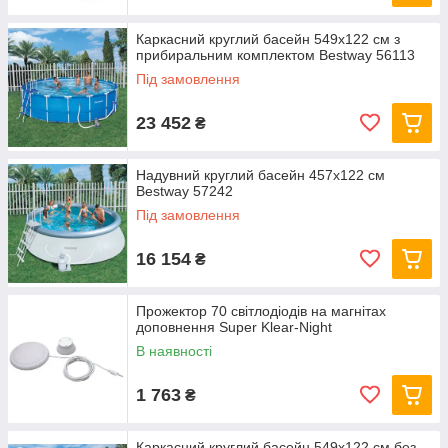
Каркасний круглий басейн 549x122 см з
прибиральним комплектом Bestway 56113
Під замовлення
23 452
₴
Надувний круглий басейн 457х122 см
Bestway 57242
Під замовлення
16 154
₴
Прожектор 70 світлодіодів на магнітах
доповнення Super Klear-Night
В наявності
1 763
₴
Каркасний круглий басейн 549x122 см без