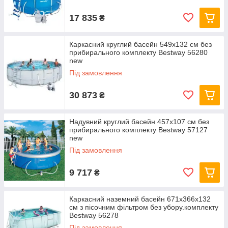
17 835
₴
Каркасний круглий басейн 549x132 см без
прибирального комплекту Bestway 56280
new
Під замовлення
30 873
₴
Надувний круглий басейн 457х107 см без
прибирального комплекту Bestway 57127
new
Під замовлення
9 717
₴
Каркасний наземний басейн 671x366x132
см з пісочним фільтром без убору.комплекту
Bestway 56278
Під замовлення