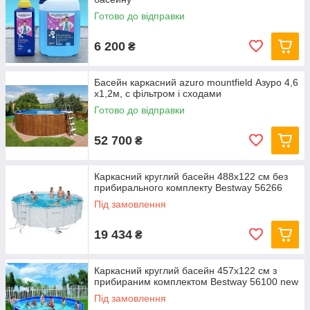
Готово до відправки
6 200
₴
Басейн каркасний azuro mountfield Азуро 4,6
х1,2м, c фільтром і сходами
Готово до відправки
52 700
₴
Каркасний круглий басейн 488x122 см без
прибирального комплекту Bestway 56266
Під замовлення
19 434
₴
Каркасний круглий басейн 457x122 см з
прибираним комплектом Bestway 56100 new
Під замовлення